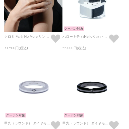
クーポン対象
クロミ Faith No More リング - K10イエローゴールド
ハローキティ/HelloKitty ハーフアーマーリング / 指輪
71,500
55,000
クーポン対象
クーポン対象
甲丸（ラウンド） ダイヤモンド リング -シルバー/指輪
甲丸（ラウンド） ダイヤモンド リング -ブラック/指輪