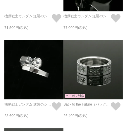
機動戦士ガンダム 逆襲のシャア νガンダム フェイスリング / 指輪
機動戦士ガンダム 逆襲のシャア サザビー フェイスリング / 指輪
71,500
77,000
クーポン対象
機動戦士ガンダム 逆襲のシャア νガンダム&サザビー ファイナルバトルリング/指輪
Back to the Future（バック・トゥ・ザ・フューチャー） タイムマシン タイムサーキットリング
28,600
26,400