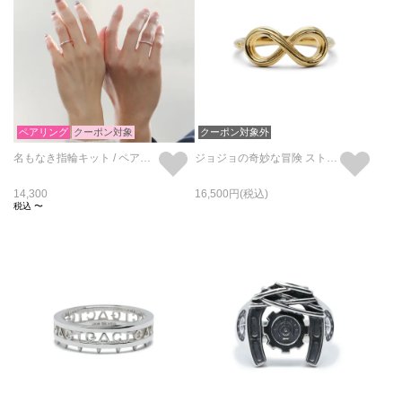
ペアリング
クーポン対象
クーポン対象外
名もなき指輪キット / ペアリング
ジョジョの奇妙な冒険 ストーンオーシャン S･Fリング/指輪
14,300
16,500
税込
〜