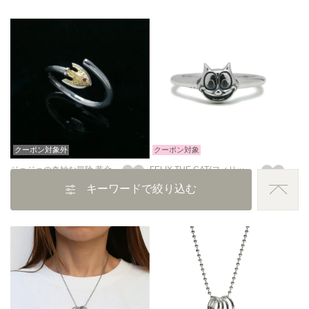
クーポン対象外
クーポン対象
ジョジョの奇妙な冒険 黄金の風 スタンドの矢 リング/指輪
FELIX THE CAT(フィリックス ザ キャット) フェイスリング / 指輪
キーワードで絞り込む
16,500
17,600