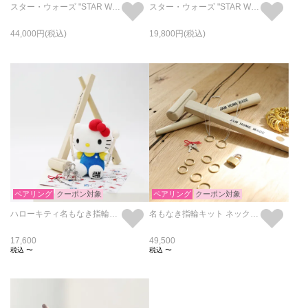
スター・ウォーズ "STAR WARS™" ジャバ・ザ・ハット リング/指輪
スター・ウォーズ "STAR WARS™" ミレニアムファルコン リング/指輪
44,000
19,800
ペアリング
クーポン対象
ペアリング
クーポン対象
ハローキティ名もなき指輪キット/ペアリング
名もなき指輪キット ネックレスセット/ペアリング・ペアネックレス
17,600
49,500
税込
〜
税込
〜