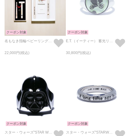
クーポン対象
クーポン対象
名もなき指輪ベビーリングキット SDGs ver. /お誕生日・出産祝い
E.T.（イーティー） 蓄光リング/指輪
22,000
30,800
クーポン対象
クーポン対象
スター・ウォーズ"STAR WARS™"ダース・ベイダー マスク リング/指輪
スター・ウォーズ"STARWARS™" イントロダクトメッセージリング-シルバー（鏡面仕上）