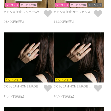
ペアリング
クーポン対象
ペアリング
クーポン対象
ステンレス
名もなき指輪-シルバー925/ペアリング/2サイズセット
名もなき指輪-サージカルステンレス-/ペアリング/2サイズセット
26,400
14,300
アウトレット
アウトレット
0℃ by JAM HOME MADE フローズンダイヤモンド リング・指輪S - シルバー
0℃ by JAM HOME MADE フローズンダイヤモンド リング・指輪S - ゴールド
15,400
16,500