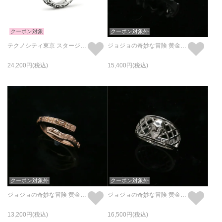
クーポン対象
クーポン対象外
テクノシティ東京 スタージュエリーリング/指輪 シルバー / 単品
ジョジョの奇妙な冒険 黄金の風 S・P リング / 指輪
24,200
15,400
クーポン対象外
クーポン対象外
ジョジョの奇妙な冒険 黄金の風 S・G リング / 指輪
ジョジョの奇妙な冒険 黄金の風 K・C リング/指輪
13,200
16,500