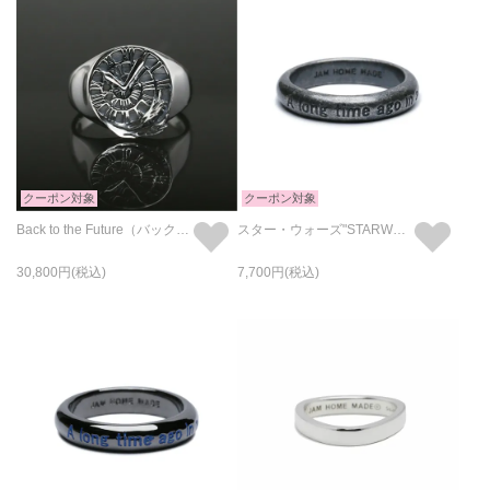
クーポン対象
クーポン対象
Back to the Future（バック・トゥ・ザ・フューチャー） タイムトラベル リング
スター・ウォーズ"STARWARS™" イントロダクトメッセージリング-シルバー
30,800
7,700