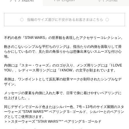
不朽の名作『STAR WARS』の世界観を表現したアクセサリーコレクション。
飽きのこないシンプルな平打ちのリングは、指当たりの内側を面取りして滑
らかにしているので、見た目の角張りからは想像出来ないスムーズな付け心
地。
内側には『スター・ウォーズ』のロゴが入り、メンズ用リングには「I LOVE
YOU」、レディース用リングには「I KNOW」の文字が刻まれています。
表側は、ワンポイントとして反乱軍の紋章マークが刻印されたシンプルなデ
ザイン。
メッセージの要素を内側に入れた事で、日常で身に着けやすいペアリングに
仕上げました。。
同じデザインでゴールド色またはシルバー色、7号～13号のサイズ展開のスタ
ーウォーズ "STAR WARS™" ペアリング S - ゴールド、シルバーとのペアリン
グとしてご使用頂けます。
＞＞スターウォーズ "STAR WARS™" ペアリング S - ゴールド