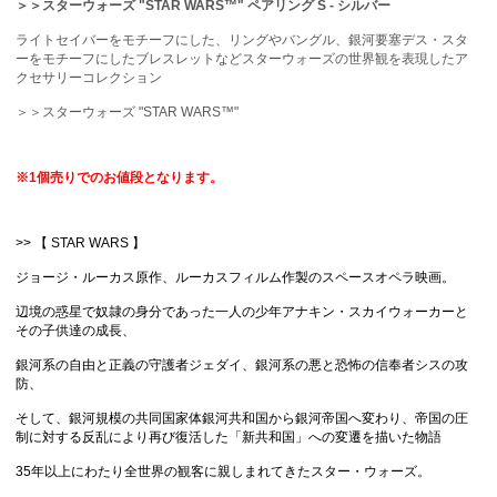
＞＞スターウォーズ "STAR WARS™" ペアリング S - シルバー
ライトセイバーをモチーフにした、リングやバングル、銀河要塞デス・スタ
ーをモチーフにしたブレスレットなどスターウォーズの世界観を表現したア
クセサリーコレクション
＞＞スターウォーズ "STAR WARS™"
※1個売りでのお値段となります。
>> 【 STAR WARS 】
ジョージ・ルーカス原作、ルーカスフィルム作製のスペースオペラ映画。
辺境の惑星で奴隷の身分であった一人の少年アナキン・スカイウォーカーと
その子供達の成長、
銀河系の自由と正義の守護者ジェダイ、銀河系の悪と恐怖の信奉者シスの攻
防、
そして、銀河規模の共同国家体銀河共和国から銀河帝国へ変わり、帝国の圧
制に対する反乱により再び復活した「新共和国」への変遷を描いた物語
35年以上にわたり全世界の観客に親しまれてきたスター・ウォーズ。