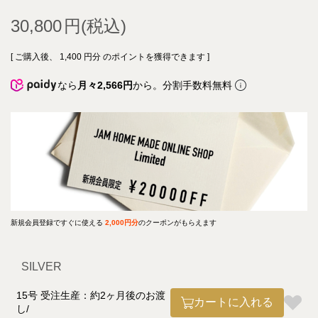
30,800
[ ご購入後、
1,400
円分 のポイントを獲得できます ]
なら
月々2,566円
から。分割手数料無料
新規会員登録ですぐに使える
2,000円分
のクーポンがもらえます
SILVER
15号 受注生産：約2ヶ月後のお渡
カートに入れる
し