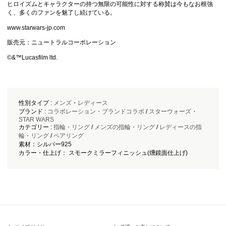
ヒロイズムとキャラクターの持つ無限の可能性に対する称賛は今もなお根強
く、多くのファンを魅了し続けている。
www.starwars-jp.com
販売元：ニュートラルコーポレーション
©&™Lucasfilm ltd.
性別タイプ :
メンズ
・
レディース
ブランド :
コラボレーション・ブランドコラボ
/
スターウォーズ・
STAR WARS
カテゴリー :
指輪・リング
/
メンズの指輪・リング
/
レディースの指
輪・リング
/
ペアリング
素材：シルバー925
カラー・仕上げ： スモークミラーフィニッシュ(燻鏡面仕上げ)