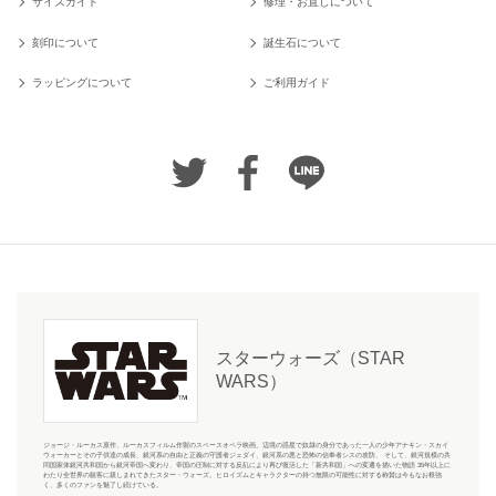
サイズガイド
修理・お直しについて
刻印について
誕生石について
ラッピングについて
ご利用ガイド
スターウォーズ（STAR
WARS）
ジョージ・ルーカス原作、ルーカスフィルム作製のスペースオペラ映画。辺境の惑星で奴隷の身分であった一人の少年アナキン・スカイ
ウォーカーとその子供達の成長、銀河系の自由と正義の守護者ジェダイ、銀河系の悪と恐怖の信奉者シスの攻防、 そして、銀河規模の共
同国家体銀河共和国から銀河帝国へ変わり、帝国の圧制に対する反乱により再び復活した「新共和国」への変遷を描いた物語 35年以上に
わたり全世界の観客に親しまれてきたスター・ウォーズ。ヒロイズムとキャラクターの持つ無限の可能性に対する称賛は今もなお根強
く、多くのファンを魅了し続けている。