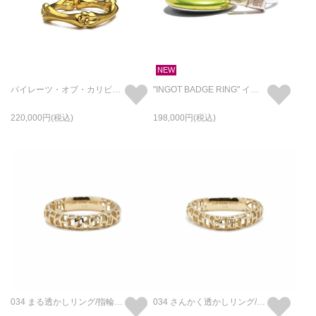
NEW
パイレーツ・オブ・カリビアン/最後の海賊クロスボーンリング-K18イエローゴールド/指輪
"INGOT BADGE RING" インゴット バッジ リング - K18YG × K10YG × SILVER925
220,000
198,000
034 まる透かしリング/指輪 S - K18/イエローゴールド
034 さんかく透かしリング/指輪 S - K18/イエローゴールド