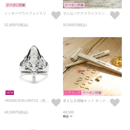
クーポン対象
クーポン対象
ミッキーマウスフェイスリング-シルバーS/指輪
そんなバナナスライスリングLM-イエロー/指輪
52,800
50,600
NEW
ペアリング
クーポン対象
×RADIO EVA UNIT-01（初号機） フェイス リング/指輪
名もなき指輪キット ネックレスセット/ペアリング・ペアネックレス
49,500
49,500
税込
〜