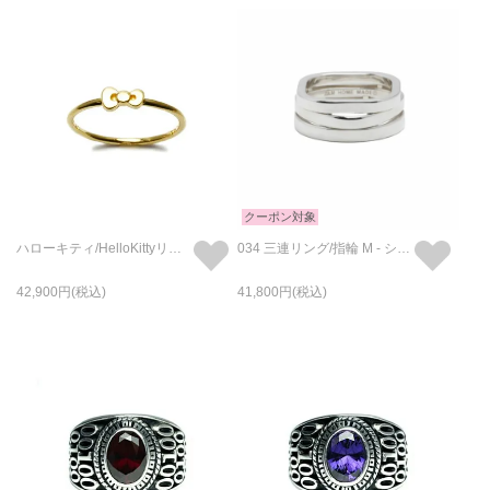
クーポン対象
ハローキティ/HelloKittyリボンリングK10イエローゴールド/指輪 サンリオコラボ
034 三連リング/指輪 M - シルバー
42,900
41,800