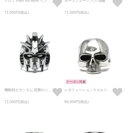
クロミ Faith No More リング - K10イエローゴールド
ホースシューリング/ 指輪
71,500
71,500
クーポン対象
機動戦士ガンダム 逆襲のシャア νガンダム フェイスリング / 指輪
レボリューションスカルリング-シルバー/指輪
71,500
69,300