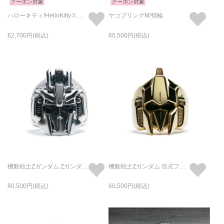
クーポン対象
クーポン対象
ハローキティ/HelloKittyスカルフェイスリング-フルカラー/指輪 サンリオコラボ
ヤコブリングM/指輪
62,700
60,500
機動戦士Zガンダム Zガンダムフェイスリング / 指輪
機動戦士Zガンダム 百式フェイスリング / 指輪
60,500
60,500