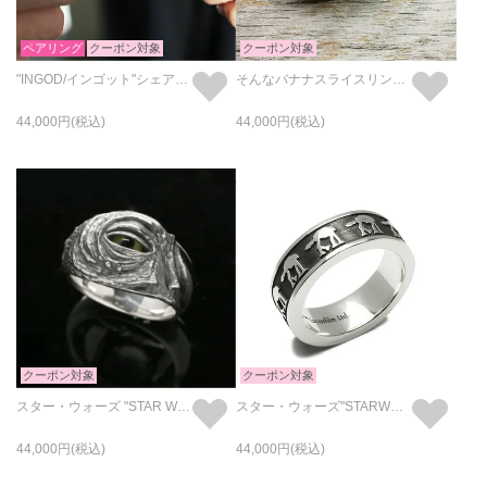
ペアリング
クーポン対象
クーポン対象
"INGOD/インゴット"シェアリング/指輪・ペアリング
そんなバナナスライスリングLS-イエロー/指輪
44,000
44,000
クーポン対象
クーポン対象
スター・ウォーズ "STAR WARS™" ジャバ・ザ・ハット リング/指輪
スター・ウォーズ"STARWARS™"AT-AT™リング/指輪
44,000
44,000