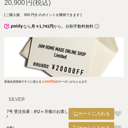
20,900
[ ご購入後、
950
円分 のポイントを獲得できます ]
なら
月々1,741円
から。分割手数料無料
新規会員登録ですぐに使える
2,000円分
のクーポンがもらえます
SILVER
7号 受注生産：約2ヶ月後のお渡し
カートに入れる
カートに入れる
9号