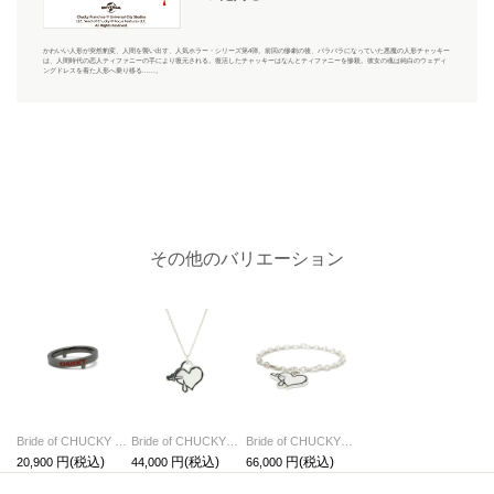
かわいい人形が突然豹変、人間を襲い出す、人気ホラー・シリーズ第4弾。前回の惨劇の後、バラバラになっていた悪魔の人形チャッキー
は、人間時代の恋人ティファニーの手により復元される。復活したチャッキーはなんとティファニーを惨殺。彼女の魂は純白のウェディ
ングドレスを着た人形へ乗り移る......。
その他のバリエーション
Bride of CHUCKY & TIFFANY(チャッキー & ティファニー) ブラック ペアリング/単品
Bride of CHUCKY(チャッキー) ハートネックレス
Bride of CHUCKY(チャッキー) ハート ブレスレット
20,900
44,000
66,000