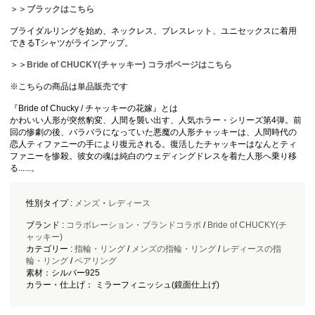
＞＞ブラックはこちら
ブライダルリングを始め、ネックレス、ブレスレット、ユニセックスに着用
できるTシャツがラインアップ。
＞＞Bride of CHUCKY(チャッキー) コラボページはこちら
※こちらの商品は単品販売です
『Bride of Chucky / チャッキーの花嫁』とは
かわいい人形が突然豹変、人間を襲い出す、人気ホラー・シリーズ第4弾。前
回の惨劇の後、バラバラになっていた悪魔の人形チャッキーは、人間時代の
恋人ティファニーの手により復元される。復活したチャッキーはなんとティ
ファニーを惨殺。彼女の魂は純白のウェディングドレスを着た人形へ乗り移
る......。
性別タイプ :
メンズ
・
レディース
ブランド :
コラボレーション・ブランドコラボ
/
Bride of CHUCKY(チ
ャッキー)
カテゴリー :
指輪・リング
/
メンズの指輪・リング
/
レディースの指
輪・リング
/
ペアリング
素材：シルバー925
カラー・仕上げ： ミラーフィニッシュ(鏡面仕上げ)