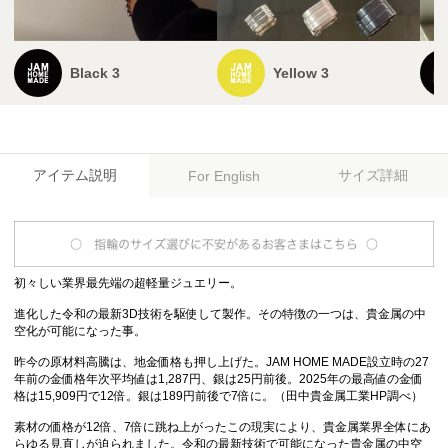
Black 3
Yellow 3
アイテム説明
サイズ詳細
For English
初々しい業界最先端の超軽量ジュエリー。
進化した令和の最新3D技術を駆使して製作。その特徴の一つは、貴金属の中
空化が可能になった事。
昨今の原材料高騰は、地金価格も押し上げた。JAM HOME MADE設立時の27
年前の金価格年次平均値は1,287円、銀は25円前後。2025年の最高値の金価
格は15,909円で12倍。銀は189円前後で7倍に。（田中貴金属工業HP調べ）
素材の価格が12倍、7倍に跳ね上がったこの現実により、貴金属業界全体にあ
らゆる見直しが迫られました。令和の最新技術で可能になった貴金属の中空