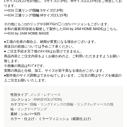
Lサイズ(19,21号)の他に、Sサイズ(7,9号)、Mサイズ(13,15号)をご用意してお
ります。
>>
034 三連リング/指輪 Sサイズ(7,9号)
>>
034 三連リング/指輪 Mサイズ(13,15号)
その他にも△□のリングや18KYGの◯△□のバージョンもございます。
令和の最新3D技術を駆使して製作した034 by JAM HOME MADEはこちら。
>>
034 by JAM HOME MADE
●工場の生産の都合上、納期が変更になる場合がございます。
発送日の前後については予めご了承ください。
● ご注文手続き完了後のｷｬﾝｾﾙはお受けできません。
商品内容とご注文内容をよくお確かめの上、ご利用いただきますようお願い
致します。
※画像の商品はｻﾝﾌﾟﾙです。
実際の商品と仕様、加工、サイズが若干異なる場合がございます。
●製作後のサイズ調整はできかねてしまいます。ご注文の際はサイズを確認の
上ご注文お願いいたします。
性別タイプ :
メンズ
・
レディース
コレクション :
4NK(EVOLUTION)
カテゴリー :
指輪・リング
/
メンズの指輪・リング
/
レディースの指
輪・リング
/
ペアリング
素材：シルバー925
カラー・仕上げ： ミラーフィニッシュ（鏡面仕上げ）