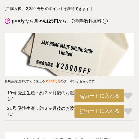
[ ご購入後、
2,250
円分 のポイントを獲得できます ]
なら
月々4,125円
から。分割手数料無料
新規会員登録ですぐに使える
2,000円分
のクーポンがもらえます
19号 受注生産：約２ヶ月後のお渡
カートに入れる
し
21号 受注生産：約２ヶ月後のお渡
カートに入れる
し