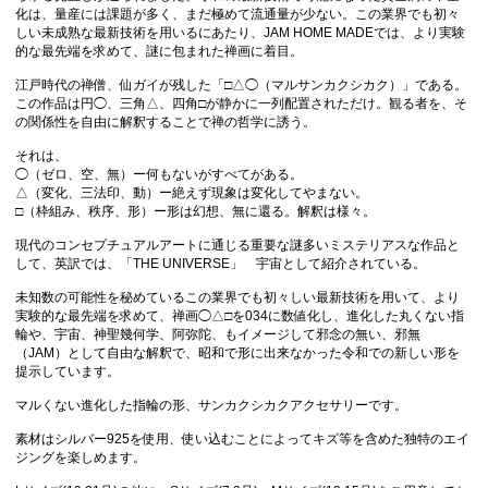
化は、量産には課題が多く、まだ極めて流通量が少ない。この業界でも初々
しい未成熟な最新技術を用いるにあたり、JAM HOME MADEでは、より実験
的な最先端を求めて、謎に包まれた禅画に着目。
江戸時代の禅僧、仙ガイが残した「□△◯（マルサンカクシカク）」である。
この作品は円◯、三角△、四角□が静かに一列配置されただけ。観る者を、そ
の関係性を自由に解釈することで禅の哲学に誘う。
それは、
◯（ゼロ、空、無）ー何もないがすべてがある。
△（変化、三法印、動）ー絶えず現象は変化してやまない。
□（枠組み、秩序、形）ー形は幻想、無に還る。解釈は様々。
現代のコンセプチュアルアートに通じる重要な謎多いミステリアスな作品と
して、英訳では、「THE UNIVERSE」 宇宙として紹介されている。
未知数の可能性を秘めているこの業界でも初々しい最新技術を用いて、より
実験的な最先端を求めて、禅画◯△□を034に数値化し、進化した丸くない指
輪や、宇宙、神聖幾何学、阿弥陀、もイメージして邪念の無い、邪無
（JAM）として自由な解釈で、昭和で形に出来なかった令和での新しい形を
提示しています。
マルくない進化した指輪の形、サンカクシカクアクセサリーです。
素材はシルバー925を使用、使い込むことによってキズ等を含めた独特のエイ
ジングを楽しめます。