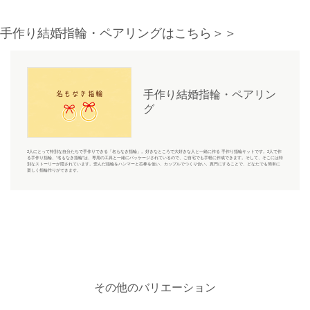
手作り結婚指輪・ペアリングはこちら＞＞
手作り結婚指輪・ペアリン
グ
2人にとって特別な自分たちで手作りできる「名もなき指輪」。好きなところで大好きな人と一緒に作る 手作り指輪キットです。2人で作
る手作り指輪、“名もなき指輪”は、専用の工具と一緒にパッケージされているので、ご自宅でも手軽に作成できます。そして、そこには特
別なストーリーが隠されています。歪んだ指輪をハンマーと芯棒を使い、カップルでつくり合い、真円にすることで、どなたでも簡単に
楽しく指輪作りができます。
その他のバリエーション