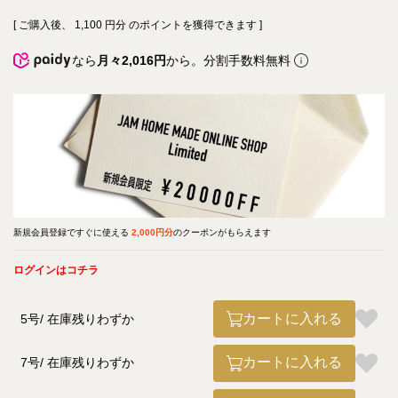
[ ご購入後、
1,100
円分 のポイントを獲得できます ]
なら
月々2,016円
から。分割手数料無料
新規会員登録ですぐに使える
2,000円分
のクーポンがもらえます
ログインはコチラ
カートに入れる
5号
在庫残りわずか
カートに入れる
7号
在庫残りわずか