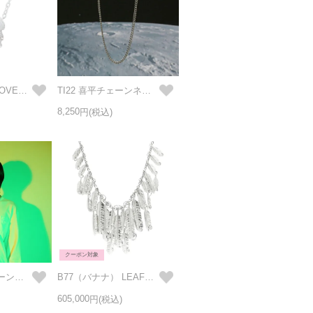
ハンギョドン CLOVER ネックレス シルバー
TI22 喜平チェーンネックレス (細) 42cm
8,250
クーポン対象
TI22 あずきチェーンネックレス (太) 50cm
B77（バナナ） LEAF（葉っぱ） FEATHER（葉根） バナナ リーフェザー ネックレス 27葉（SSSSSSSSSSSS&MMMMMMMMMM&LLLLL）
605,000