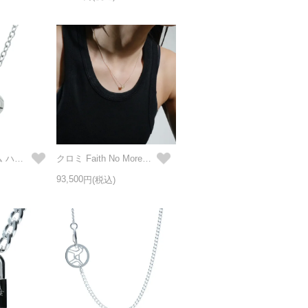
機動戦士ガンダム ハロ ネックレス
クロミ Faith No More ネックレス - K10イエローゴールド
93,500