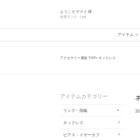
ようこそ
ゲスト 様
会員ランク :
( pt)
アイテム
アクセサリー通販 TOP
ネックレス
アイテムカテゴリー
リング・指輪
32
ネックレス
ピアス・イヤーカフ