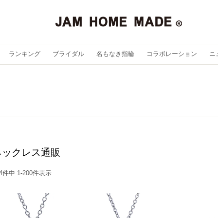
ランキング
ブライダル
名もなき指輪
コラボレーション
ニ
ネックレス通販
4
件中
1
-
200
件表示