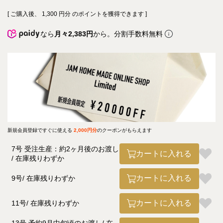
[ ご購入後、
1,300
円分 のポイントを獲得できます ]
なら
月々2,383円
から。分割手数料無料
新規会員登録ですぐに使える
2,000円分
のクーポンがもらえます
7号 受注生産：約2ヶ月後のお渡し
カートに入れる
在庫残りわずか
カートに入れる
9号
在庫残りわずか
カートに入れる
11号
在庫残りわずか