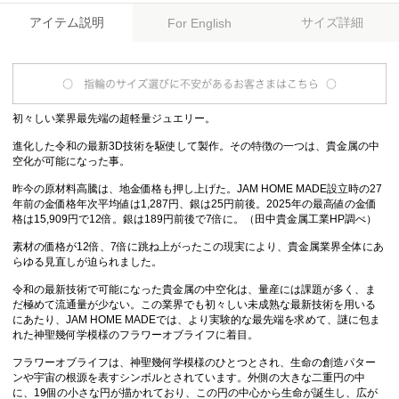
アイテム説明
サイズ詳細
For English
初々しい業界最先端の超軽量ジュエリー。
進化した令和の最新3D技術を駆使して製作。その特徴の一つは、貴金属の中
空化が可能になった事。
昨今の原材料高騰は、地金価格も押し上げた。JAM HOME MADE設立時の27
年前の金価格年次平均値は1,287円、銀は25円前後。2025年の最高値の金価
格は15,909円で12倍。銀は189円前後で7倍に。（田中貴金属工業HP調べ）
素材の価格が12倍、7倍に跳ね上がったこの現実により、貴金属業界全体にあ
らゆる見直しが迫られました。
令和の最新技術で可能になった貴金属の中空化は、量産には課題が多く、ま
だ極めて流通量が少ない。この業界でも初々しい未成熟な最新技術を用いる
にあたり、JAM HOME MADEでは、より実験的な最先端を求めて、謎に包ま
れた神聖幾何学模様のフラワーオブライフに着目。
フラワーオブライフは、神聖幾何学模様のひとつとされ、生命の創造パター
ンや宇宙の根源を表すシンボルとされています。外側の大きな二重円の中
に、19個の小さな円が描かれており、この円の中心から生命が誕生し、広が