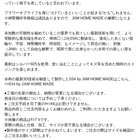
っていく様子を表していると言われています。
フラワーオブライフを身につけているといいことが起きる"かも"しれません。
※神聖幾何学模様は諸説ありますので、JAM HOME MADE の解釈になりま
す。
未知数の可能性を秘めているこの業界でも初々しい最新技術を用いて、より
実験的な最先端を求めて、禅画◯△□を034に数値化し、進化した丸くない指
輪や、宇宙、神聖幾何学、阿弥陀、もイメージして邪念の無い、邪無
（JAM）として自由な解釈で、昭和で形に出来なかった令和での新しい形を
提示しています。
素材はシルバー925を使用、使い込むことによってキズ等を含めた独特のエイ
ジングを楽しめます。
令和の最新3D技術を駆使して製作した034 by JAM HOME MADEはこちら。
>>
034 by JAM HOME MADE
●工場の生産の都合上、納期が変更になる場合がございます。
発送日の前後については予めご了承ください。
● ご注文手続き完了後のｷｬﾝｾﾙはお受けできません。
商品内容とご注文内容をよくお確かめの上、ご利用いただきますようお願い
致します。
※画像の商品はｻﾝﾌﾟﾙです。
実際の商品と仕様、加工、サイズが若干異なる場合がございます。
●製作後のサイズ調整はできかねてしまいます。ご注文の際はサイズを確認の
上ご注文お願いいたします。