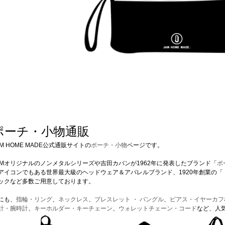
ポーチ・小物通販
AM HOME MADE公式通販サイトの
ポーチ・小物
ページです。
AMオリジナルのノンメタルシリーズや吉田カバンが1962年に発表したブランド「
ポ
アイコンでもある世界最大級のヘッドウェア＆アパレルブランド、1920年創業の「
ックなど多数ご用意しております。
にも、
指輪・リング
、
ネックレス
、
ブレスレット ・ バングル
、
ピアス・イヤーカフ
計・腕時計
、
キーホルダー・キーチェーン
、
ウォレットチェーン・コード
など、人