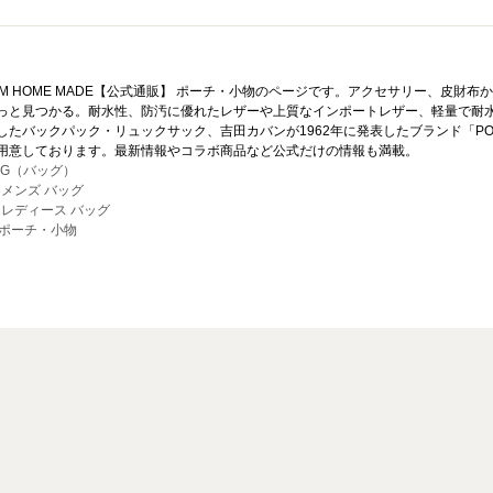
AM HOME MADE【公式通販】 ポーチ・小物のページです。アクセサリー、皮財
っと見つかる。耐水性、防汚に優れたレザーや上質なインポートレザー、軽量で耐水
したバックパック・リュックサック、吉田カバンが1962年に発表したブランド「P
用意しております。最新情報やコラボ商品など公式だけの情報も満載。
AG（バッグ）
> メンズ バッグ
> レディース バッグ
>ポーチ・小物