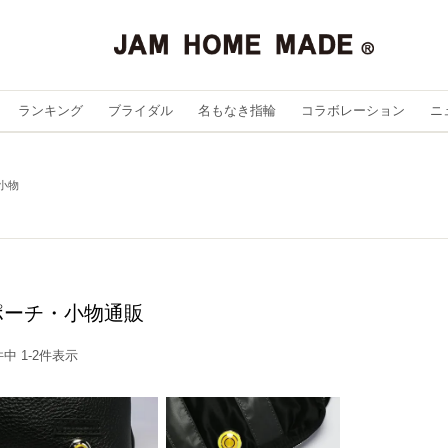
ランキング
ブライダル
名もなき指輪
コラボレーション
ニ
小物
ポーチ・小物通販
件中
1
-
2
件表示