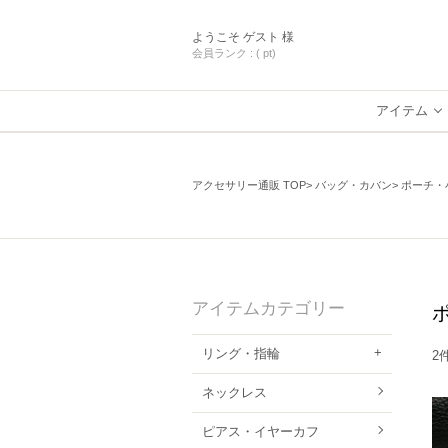
ようこそ
ゲスト 様
会員ランク :
( pt)
アイテム
アクセサリー通販 TOP
バッグ・カバン
ポーチ・
アイテムカテゴリー
リング・指輪
2
ネックレス
ピアス・イヤーカフ