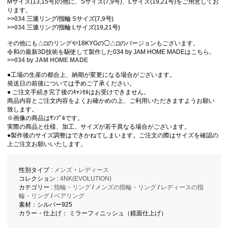
Mサイズ(13,15号)の他に、Sサイズ(7,9号)、Lサイズ(19,21号)をご用意してお
ります。
>>
034 三連リング/指輪 Sサイズ(7,9号)
>>
034 三連リング/指輪 Lサイズ(19,21号)
その他にも△□のリングや18KYGの◯△□のバージョンもございます。
令和の最新3D技術を駆使して製作した034 by JAM HOME MADEはこちら。
>>
034 by JAM HOME MADE
●工場の生産の都合上、納期が変更になる場合がございます。
発送日の前後については予めご了承ください。
● ご注文手続き完了後のｷｬﾝｾﾙはお受けできません。
商品内容とご注文内容をよくお確かめの上、ご利用いただきますようお願い
致します。
※画像の商品はｻﾝﾌﾟﾙです。
実際の商品と仕様、加工、サイズが若干異なる場合がございます。
●製作後のサイズ調整はできかねてしまいます。ご注文の際はサイズを確認の
上ご注文お願いいたします。
性別タイプ :
メンズ
・
レディース
コレクション :
4NK(EVOLUTION)
カテゴリー :
指輪・リング
/
メンズの指輪・リング
/
レディースの指
輪・リング
/
ペアリング
素材：シルバー925
カラー・仕上げ： ミラーフィニッシュ（鏡面仕上げ）