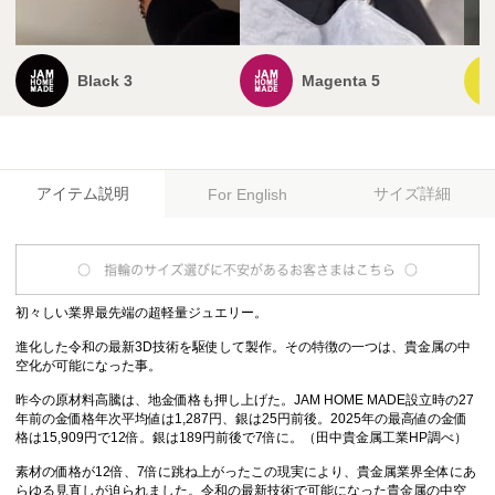
Black 3
Magenta 5
アイテム説明
サイズ詳細
For English
初々しい業界最先端の超軽量ジュエリー。
進化した令和の最新3D技術を駆使して製作。その特徴の一つは、貴金属の中
空化が可能になった事。
昨今の原材料高騰は、地金価格も押し上げた。JAM HOME MADE設立時の27
年前の金価格年次平均値は1,287円、銀は25円前後。2025年の最高値の金価
格は15,909円で12倍。銀は189円前後で7倍に。（田中貴金属工業HP調べ）
素材の価格が12倍、7倍に跳ね上がったこの現実により、貴金属業界全体にあ
らゆる見直しが迫られました。令和の最新技術で可能になった貴金属の中空