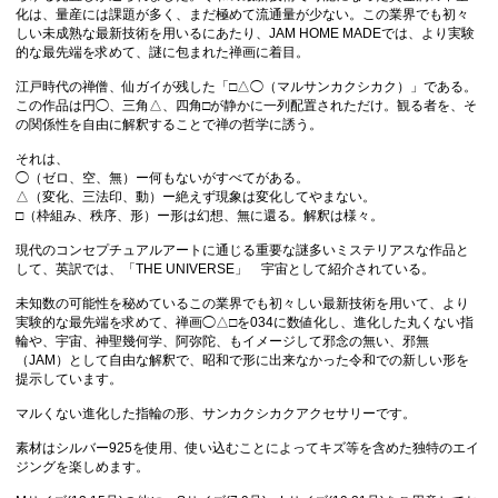
化は、量産には課題が多く、まだ極めて流通量が少ない。この業界でも初々
しい未成熟な最新技術を用いるにあたり、JAM HOME MADEでは、より実験
的な最先端を求めて、謎に包まれた禅画に着目。
江戸時代の禅僧、仙ガイが残した「□△◯（マルサンカクシカク）」である。
この作品は円◯、三角△、四角□が静かに一列配置されただけ。観る者を、そ
の関係性を自由に解釈することで禅の哲学に誘う。
それは、
◯（ゼロ、空、無）ー何もないがすべてがある。
△（変化、三法印、動）ー絶えず現象は変化してやまない。
□（枠組み、秩序、形）ー形は幻想、無に還る。解釈は様々。
現代のコンセプチュアルアートに通じる重要な謎多いミステリアスな作品と
して、英訳では、「THE UNIVERSE」 宇宙として紹介されている。
未知数の可能性を秘めているこの業界でも初々しい最新技術を用いて、より
実験的な最先端を求めて、禅画◯△□を034に数値化し、進化した丸くない指
輪や、宇宙、神聖幾何学、阿弥陀、もイメージして邪念の無い、邪無
（JAM）として自由な解釈で、昭和で形に出来なかった令和での新しい形を
提示しています。
マルくない進化した指輪の形、サンカクシカクアクセサリーです。
素材はシルバー925を使用、使い込むことによってキズ等を含めた独特のエイ
ジングを楽しめます。