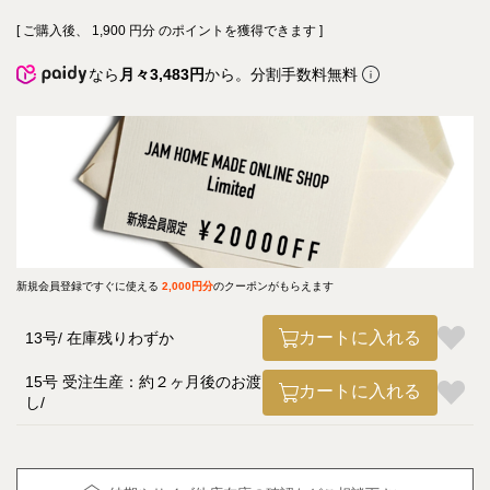
[ ご購入後、
1,900
円分 のポイントを獲得できます ]
なら
月々3,483円
から。分割手数料無料
新規会員登録ですぐに使える
2,000円分
のクーポンがもらえます
カートに入れる
13号
在庫残りわずか
15号 受注生産：約２ヶ月後のお渡
カートに入れる
し