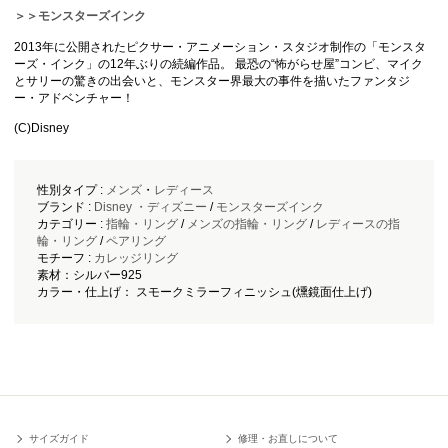
＞＞モンスターズインク
2013年に公開されたピクサー・アニメーション・スタジオ制作の「モンスタ
ーズ・インク」の12年ぶりの続編作品。 最恐の“怖がらせ屋”コンビ、マイク
とサリーの驚きの出会いと、モンスター界最大の事件を描いたファンタジ
ー・アドベンチャー！
(C)Disney
性別タイプ :
メンズ
・
レディース
ブランド :
Disney ・ディズニー
/
モンスターズインク
カテゴリー :
指輪・リング
/
メンズの指輪・リング
/
レディースの指
輪・リング
/
ペアリング
モチーフ :
カレッジリング
素材：シルバー925
カラー・仕上げ： スモークミラーフィニッシュ(燻鏡面仕上げ)
サイズガイド
修理・お直しについて