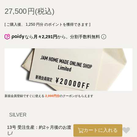
27,500
[ ご購入後、
1,250
円分 のポイントを獲得できます ]
なら
月々2,291円
から。分割手数料無料
新規会員登録ですぐに使える
2,000円分
のクーポンがもらえます
SILVER
13号 受注生産：約2ヶ月後のお渡
カートに入れる
し