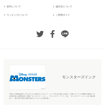
刻印について
誕生石について
ラッピングについて
ご利用ガイド
モンスターズインク
子供たちの悲鳴を集めてエネルギーにする会社“モンスターズ・インク”でNo.1の“怖がらせ屋”として働くサリーとその相棒で大親友マイク
の友情と彼らの冒険を描いた映画『モンスターズ・インク』。『モンスターズ・ワーク』では、『モンスターズ・インク』のその後を舞
台に、一流の“笑わせ屋”を目指す若きモンスターたちの姿を描く。