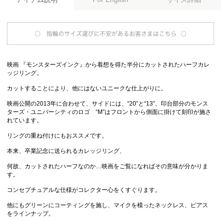
映画 『モンスターズインク』から着想を得た半分にカットされたハーフカレ
ッジリング。
カットすることにより、他にはないユニークな仕上がりに。
映画公開の2013年に合わせて、サイドには、“20”と“13”、印台部分のモンス
ターズ・ユニバーシティのロゴ “M”はフロントから側面に掛けて刻印が施さ
れています。
リングの重ね付けにもおススメです。
本来、卒業記念に送られるカレッジリング、
何故、カットされたハーフなのか…映画をご覧になればその意味が分かりま
す。
コンセプチュアルな仕様がコレクター心をくすぐります。
他にもグリーンにコーティングを施し、マイクを模ったネックレス、ピアス
をラインナップ。