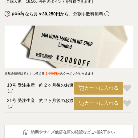
[ ご購入後、
16,500
円分 のポイントを獲得できます ]
なら
月々30,250円
から。分割手数料無料
新規会員登録ですぐに使える
2,000円分
のクーポンがもらえます
19号 受注生産：約２ヶ月後のお渡
カートに入れる
し
21号 受注生産：約２ヶ月後のお渡
カートに入れる
し
納期やサイズ他店在庫の確認などご相談下さい