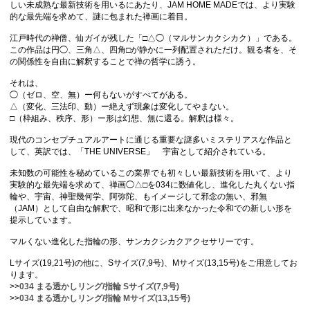
しい未成熟な最新技術を用いるにあたり、JAM HOME MADEでは、より実験
的な最先端を求めて、謎に包まれた禅画に着目。
江戸時代の禅僧、仙ガイが残した「□△◯（マルサンカクシカク）」である。
この作品は円◯、三角△、四角□が静かに一列配置されただけ。観る者を、そ
の関係性を自由に解釈することで禅の哲学に誘う。
それは、
◯（ゼロ、空、無）ー何もないがすべてがある。
△（変化、三法印、動）ー絶えず現象は変化してやまない。
□（枠組み、秩序、形）ー形は幻想、無に還る。解釈は様々。
現代のコンセプチュアルアートに通じる重要な謎多いミステリアスな作品と
して、英訳では、「THE UNIVERSE」 宇宙として紹介されている。
未知数の可能性を秘めているこの業界でも初々しい最新技術を用いて、より
実験的な最先端を求めて、禅画◯△□を034に数値化し、進化した丸くない指
輪や、宇宙、神聖幾何学、阿弥陀、もイメージして邪念の無い、邪無
（JAM）として自由な解釈で、昭和で形に出来なかった令和での新しい形を
提示しています。
マルくない進化した指輪の形、サンカクシカクアクセサリーです。
Lサイズ(19,21号)の他に、Sサイズ(7,9号)、Mサイズ(13,15号)をご用意してお
ります。
>>
034 まる透かしリング/指輪 Sサイズ(7,9号)
>>
034 まる透かしリング/指輪 Mサイズ(13,15号)