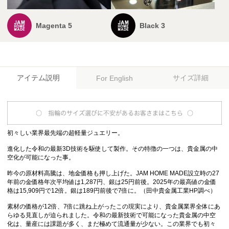
Magenta 5
Black 3
アイテム説明
サイズ詳細
For English
初々しい業界最先端の超軽量ジュエリー。
進化した令和の最新3D技術を駆使して製作。その特徴の一つは、貴金属の中
空化が可能になった事。
昨今の原材料高騰は、地金価格も押し上げた。JAM HOME MADE設立時の27
年前の金価格年次平均値は1,287円、銀は25円前後。2025年の最高値の金価
格は15,909円で12倍。銀は189円前後で7倍に。（田中貴金属工業HP調べ）
素材の価格が12倍、7倍に跳ね上がったこの現実により、貴金属業界全体にあ
らゆる見直しが迫られました。令和の最新技術で可能になった貴金属の中空
化は、量産には課題が多く、まだ極めて流通量が少ない。この業界でも初々