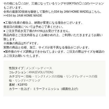
その他にも◯△□が、三連になっているリングや18KYGの◯△□のバージョン
もございます。
令和の最新3D技術を駆使して製作した034 by JAM HOME MADEはこちら。
>>
034 by JAM HOME MADE
●工場の生産の都合上、納期が変更になる場合がございます。
発送日の前後については予めご了承ください。
● ご注文手続き完了後のｷｬﾝｾﾙはお受けできません。
商品内容とご注文内容をよくお確かめの上、ご利用いただきますようお願い
致します。
※画像の商品はｻﾝﾌﾟﾙです。
実際の商品と仕様、加工、サイズが若干異なる場合がございます。
●製作後のサイズ調整はできかねてしまいます。ご注文の際はサイズを確認の
上ご注文お願いいたします。
性別タイプ :
メンズ
・
レディース
コレクション :
4NK(EVOLUTION)
カテゴリー :
指輪・リング
/
メンズの指輪・リング
/
レディースの指
輪・リング
/
ペアリング
素材：K18YG
カラー・仕上げ： ミラーフィニッシュ（鏡面仕上げ）