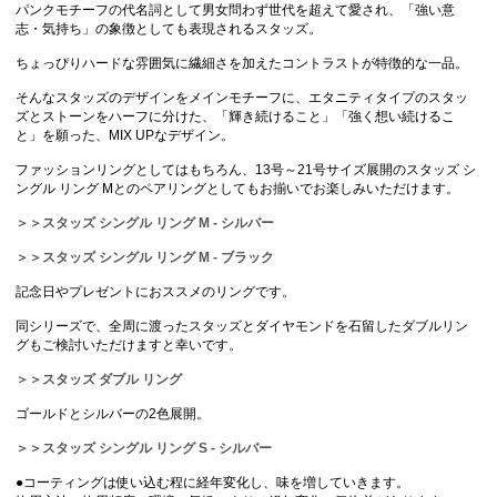
パンクモチーフの代名詞として男女問わず世代を超えて愛され、「強い意
志・気持ち」の象徴としても表現されるスタッズ。
ちょっぴりハードな雰囲気に繊細さを加えたコントラストが特徴的な一品。
そんなスタッズのデザインをメインモチーフに、エタニティタイプのスタッ
ズとストーンをハーフに分けた、「輝き続けること」「強く想い続けるこ
と」を願った、MIX UPなデザイン。
ファッションリングとしてはもちろん、13号～21号サイズ展開のスタッズ シ
ングル リング Mとのペアリングとしてもお揃いでお楽しみいただけます。
＞＞スタッズ シングル リング M - シルバー
＞＞スタッズ シングル リング M - ブラック
記念日やプレゼントにおススメのリングです。
同シリーズで、全周に渡ったスタッズとダイヤモンドを石留したダブルリン
グもご検討いただけますと幸いです。
＞＞スタッズ ダブル リング
ゴールドとシルバーの2色展開。
＞＞スタッズ シングル リング S - シルバー
●コーティングは使い込む程に経年変化し、味を増していきます。