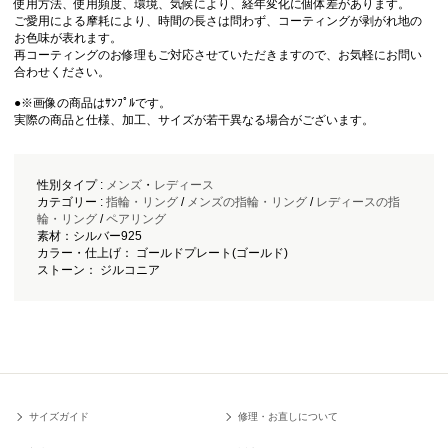
使用方法、使用頻度、環境、気候により、経年変化に個体差があります。
ご愛用による摩耗により、時間の長さは問わず、コーティングが剥がれ地の
お色味が表れます。
再コーティングのお修理もご対応させていただきますので、お気軽にお問い
合わせください。
●※画像の商品はｻﾝﾌﾟﾙです。
実際の商品と仕様、加工、サイズが若干異なる場合がございます。
性別タイプ :
メンズ
・
レディース
カテゴリー :
指輪・リング
/
メンズの指輪・リング
/
レディースの指
輪・リング
/
ペアリング
素材：シルバー925
カラー・仕上げ： ゴールドプレート(ゴールド)
ストーン： ジルコニア
サイズガイド
修理・お直しについて