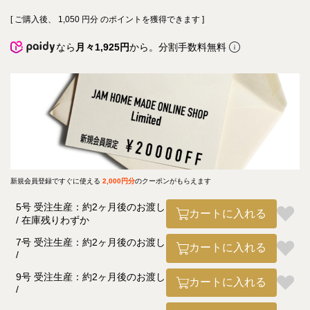
[ ご購入後、
1,050
円分 のポイントを獲得できます ]
なら
月々1,925円
から。分割手数料無料
新規会員登録ですぐに使える
2,000円分
のクーポンがもらえます
5号 受注生産：約2ヶ月後のお渡し
カートに入れる
在庫残りわずか
7号 受注生産：約2ヶ月後のお渡し
カートに入れる
9号 受注生産：約2ヶ月後のお渡し
カートに入れる