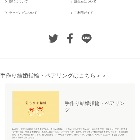
刻印について
誕生石について
ラッピングについて
ご利用ガイド
手作り結婚指輪・ペアリングはこちら＞＞
手作り結婚指輪・ペアリン
グ
2人にとって特別な自分たちで手作りできる「名もなき指輪」。好きなところで大好きな人と一緒に作る 手作り指輪キットです。2人で作
る手作り指輪、“名もなき指輪”は、専用の工具と一緒にパッケージされているので、ご自宅でも手軽に作成できます。そして、そこには特
別なストーリーが隠されています。歪んだ指輪をハンマーと芯棒を使い、カップルでつくり合い、真円にすることで、どなたでも簡単に
楽しく指輪作りができます。