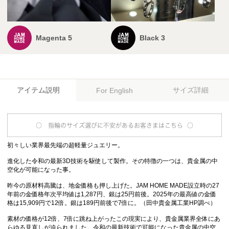
Magenta 5
Black 3
アイテム説明
サイズ詳細
For English
初々しい業界最先端の超軽量ジュエリー。
進化した令和の最新3D技術を駆使して製作。その特徴の一つは、貴金属の中
空化が可能になった事。
昨今の原材料高騰は、地金価格も押し上げた。JAM HOME MADE設立時の27
年前の金価格年次平均値は1,287円、銀は25円前後。2025年の最高値の金価
格は15,909円で12倍。銀は189円前後で7倍に。（田中貴金属工業HP調べ）
素材の価格が12倍、7倍に跳ね上がったこの現実により、貴金属業界全体にあ
らゆる見直しが迫られました。令和の最新技術で可能になった貴金属の中空