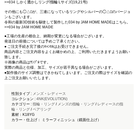
>>
034 しかく透かしリング/指輪 Lサイズ(19,21号)
その他にも◯△□が、三連になっているリングやシルバーの◯△□のバージョ
ンもございます。
令和の最新3D技術を駆使して製作した034 by JAM HOME MADEはこちら。
>>
034 by JAM HOME MADE
●工場の生産の都合上、納期が変更になる場合がございます。
発送日の前後については予めご了承ください。
● ご注文手続き完了後のｷｬﾝｾﾙはお受けできません。
商品内容とご注文内容をよくお確かめの上、ご利用いただきますようお願い
致します。
※画像の商品はｻﾝﾌﾟﾙです。
実際の商品と仕様、加工、サイズが若干異なる場合がございます。
●製作後のサイズ調整はできかねてしまいます。ご注文の際はサイズを確認の
上ご注文お願いいたします。
性別タイプ :
メンズ
・
レディース
コレクション :
4NK(EVOLUTION)
カテゴリー :
指輪・リング
/
メンズの指輪・リング
/
レディースの指
輪・リング
/
ペアリング
素材：K18YG
カラー・仕上げ： ミラーフィニッシュ（鏡面仕上げ）