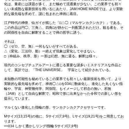
化は、量産には課題が多く、まだ極めて流通量が少ない。この業界でも初々
しい未成熟な最新技術を用いるにあたり、JAM HOME MADEでは、より実験
的な最先端を求めて、謎に包まれた禅画に着目。
江戸時代の禅僧、仙ガイが残した「□△◯（マルサンカクシカク）」である。
この作品は円◯、三角△、四角□が静かに一列配置されただけ。観る者を、そ
の関係性を自由に解釈することで禅の哲学に誘う。
それは、
◯（ゼロ、空、無）ー何もないがすべてがある。
△（変化、三法印、動）ー絶えず現象は変化してやまない。
□（枠組み、秩序、形）ー形は幻想、無に還る。解釈は様々。
現代のコンセプチュアルアートに通じる重要な謎多いミステリアスな作品と
して、英訳では、「THE UNIVERSE」 宇宙として紹介されている。
未知数の可能性を秘めているこの業界でも初々しい最新技術を用いて、より
実験的な最先端を求めて、禅画◯△□を034に数値化し、進化した丸くない指
輪や、宇宙、神聖幾何学、阿弥陀、もイメージして邪念の無い、邪無
（JAM）として自由な解釈で、昭和で形に出来なかった令和での新しい形を
提示しています。
マルくない進化した指輪の形、サンカクシカクアクセサリーです。
Mサイズ(13,15号)の他に、Sサイズ(7,9号)、Lサイズ(19,21号)をご用意してお
ります。
>>
034 しかく透かしリング/指輪 Sサイズ(7,9号)