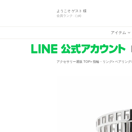
ようこそ
ゲスト 様
会員ランク :
( pt)
アイテム
アクセサリー通販 TOP
指輪・リング
ペアリング