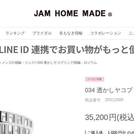
ランキング
ブライダル
名もなき指輪
コラボレーション
ニ
メンズの指輪・リング
034 透かしヤコブリング/指輪 - ロジウム
クーポン対象
034 透かしヤコブ
JNS1256R
商品番号
35,200
[ ご購入後、
1,600
円分 の