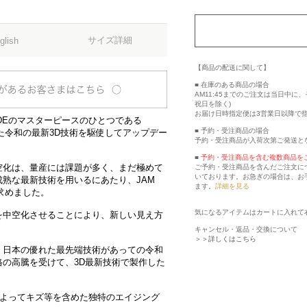
サイズ詳細
glish
【商品の配送に関して】
■ 在庫のある商品の場合
AM11:45までのご注文は当日中
祝日を除く)
お届け日時指定便は3営業日以降で
ADEのマスターピースのひとつである
■ 予約・受注商品の場合
した令和の最新3D技術を駆使してアップデー
予約・受注商品が入荷次第ご発送と
■
予約・受注商品を含む複数商品を
空化は、量産には課題が多く、まだ極めて
ご予約・受注商品を含んだご注文に
いております。お急ぎの場合は、お
熟な最新技術を用いるにあたり、JAM
ます。
詳細を見る
を求めました。
気になるアイテムはカートに入れて
を中空化させることにより、新しい見え方
キャンセル・返品・交換について
＞＞詳しくはこちら
、日本の優れた最先端技術があっての令和
の高騰を受けて、3D最新技術で製作した
によってキズ等を含めた独特のエイジング