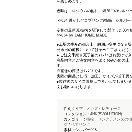
を楽しめます。
色味は、ロジウムの他に、燻加工のシルバ
>>
034 透かしヤコブリング/指輪 - シルバー
令和の最新3D技術を駆使して製作した034 by
>>
034 by JAM HOME MADE
●工場の生産の都合上、納期が変更になる
発送日の前後については予めご了承くださ
● ご注文手続き完了後のｷｬﾝｾﾙはお受けで
商品内容とご注文内容をよくお確かめの上
す。
※画像の商品はｻﾝﾌﾟﾙです。
実際の商品と仕様、加工、サイズが若干異
●製作後のサイズ調整はできかねてしまい
文お願いいたします。
性別タイプ :
メンズ
・
レディース
コレクション :
4NK(EVOLUTION)
カテゴリー :
指輪・リング
/
メンズの指
グ
/
ペアリング
素材：シルバー925