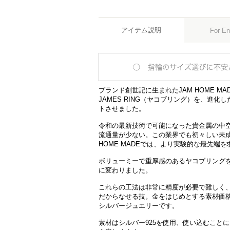
アイテム説明
For En
ブランド創世記に生まれたJAM HOME M
JAMES RING（ヤコブリング）を、進化
トさせました。
令和の最新技術で可能になった貴金属の中
流通量が少ない。この業界でも初々しい未成
HOME MADEでは、より実験的な最先端
ボリューミーで重厚感のあるヤコブリング
に変わりました。
これらの工法は非常に精度が必要で難しく
だからなせる技。金をはじめとする素材価格
シルバージュエリーです。
素材はシルバー925を使用、使い込むこと