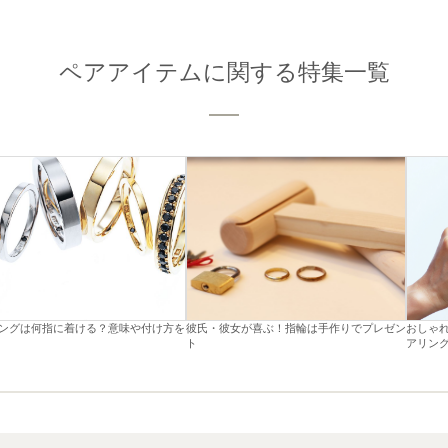
ペアアイテムに関する特集一覧
ングは何指に着ける？意味や付け方を
彼氏・彼女が喜ぶ！指輪は手作りでプレゼン
おしゃ
ト
アリン