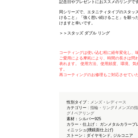
記念日やプレゼントにおススメのリングで
同シリーズで、エタニティタイプのスタッ
けること」「強く想い続けること」を願った
けますと幸いです。
＞＞スタッズ ダブル リング
コーティングは使い込む程に経年変化し、
ご愛用による摩耗により、時間の長さは問
表れます。 使用方法、使用頻度、環境、気
す。
再コーティングのお修理もご対応させてい
性別タイプ :
メンズ
・
レディース
カテゴリー :
指輪・リング
/
メンズの指
グ
/
ペアリング
素材：シルバー925
カラー・仕上げ： ガンメタルカラープレ
ィニッシュ(燻鏡面仕上げ)
ストーン：ダイヤモンド, ジルコニア