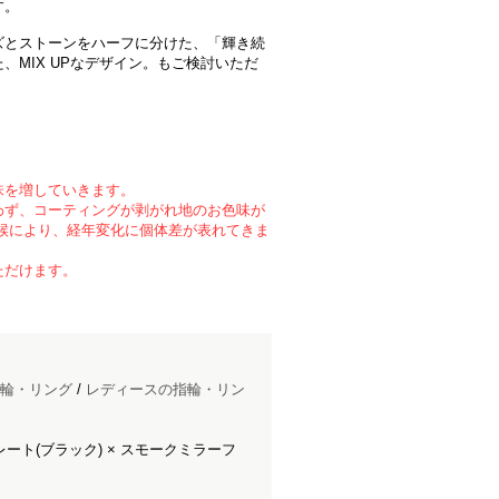
す。
ズとストーンをハーフに分けた、「輝き続
、MIX UPなデザイン。もご検討いただ
味を増していきます。
わず、コーティングが剥がれ地のお色味が
候により、経年変化に個体差が表れてきま
ただけます。
輪・リング
/
レディースの指輪・リン
ート(ブラック) × スモークミラーフ