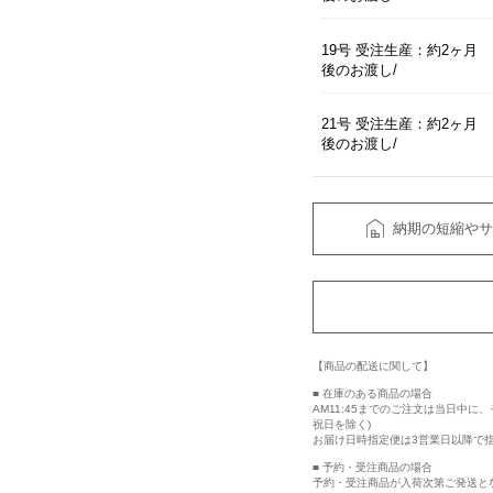
19号 受注生産：約2ヶ月
後のお渡し
21号 受注生産：約2ヶ月
後のお渡し
納期の短縮やサ
【商品の配送に関して】
■ 在庫のある商品の場合
AM11:45までのご注文は当日中
祝日を除く)
お届け日時指定便は3営業日以降で
■ 予約・受注商品の場合
予約・受注商品が入荷次第ご発送と