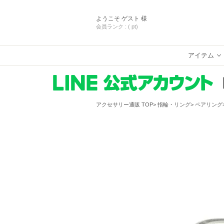
ようこそ
ゲスト 様
会員ランク :
( pt)
アイテム
アクセサリー通販 TOP
指輪・リング
ペアリング