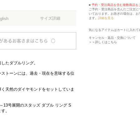
■
予約・受注商品を含む複数商品を
ご予約・受注商品を含んだご注文に
いております。お急ぎの場合は、お
サイズ詳細
ます。
詳細を見る
glish
気になるアイテムはカートに入れて
キャンセル・返品・交換について
＞＞詳しくはこちら
留したダブルリング。
ーストーンには、過去・現在を意味する位
輝く天然のダイヤモンドをセットしていま
13号展開のスタッズ ダブル リング S
ます。