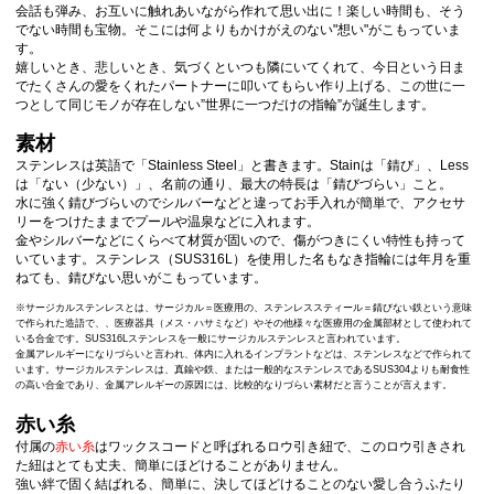
会話も弾み、お互いに触れあいながら作れて思い出に！楽しい時間も、そう
でない時間も宝物。そこには何よりもかけがえのない"想い"がこもっていま
す。
嬉しいとき、悲しいとき、気づくといつも隣にいてくれて、今日という日ま
でたくさんの愛をくれたパートナーに叩いてもらい作り上げる、この世に一
つとして同じモノが存在しない”世界に一つだけの指輪”が誕生します。
素材
ステンレスは英語で「Stainless Steel」と書きます。Stainは「錆び」、Less
は「ない（少ない）」、名前の通り、最大の特長は「錆びづらい」こと。
水に強く錆びづらいのでシルバーなどと違ってお手入れが簡単で、アクセサ
リーをつけたままでプールや温泉などに入れます。
金やシルバーなどにくらべて材質が固いので、傷がつきにくい特性も持って
いています。ステンレス（SUS316L）を使用した名もなき指輪には年月を重
ねても、錆びない思いがこもっています。
※サージカルステンレスとは、サージカル＝医療用の、ステンレススティール＝錆びない鉄という意味
で作られた造語で、、医療器具（メス・ハサミなど）やその他様々な医療用の金属部材として使われて
いる合金です。SUS316Lステンレスを一般にサージカルステンレスと言われています。
金属アレルギーになりづらいと言われ、体内に入れるインプラントなどは、ステンレスなどで作られて
います。サージカルステンレスは、真鍮や鉄、または一般的なステンレスであるSUS304よりも耐食性
の高い合金であり、金属アレルギーの原因には、比較的なりづらい素材だと言うことが言えます。
赤い糸
付属の
赤い糸
はワックスコードと呼ばれるロウ引き紐で、このロウ引きされ
た紐はとても丈夫、簡単にほどけることがありません。
強い絆で固く結ばれる、簡単に、決してほどけることのない愛し合うふたり