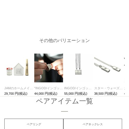
その他のバリエーション
JAMのホームメイドリング（フリーサイズ）Ver,シャトンダイヤモンド/ 手作り ペアリング
"INGOD/インゴット"シェアリング/指輪・ペアリング
INGOD/インゴットシェアネックレス/ペアネックレス
スター・ウォーズ"STARWARS™"メッセージペアネックレス
29,700
44,000
55,000
38,500
44,
ペアアイテム一覧
ペアリング
ペアネックレス