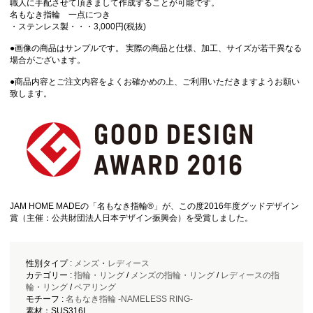
職人に手配させて頂きまして作成することが可能です。
名もなき指輪 一点につき
・ステンレス製・・・3,000円(税抜)
●画像の商品はサンプルです。 実際の商品と仕様、加工、サイズが若干異なる
場合がございます。
●商品内容とご注文内容をよくお確かめの上、ご利用いただきますようお願い
致します。
JAM HOME MADEの「名もなき指輪®」が、この度2016年度グッドデザイン
賞（主催：公共財団法人日本デザイン振興会）を受賞しました。
性別タイプ :
メンズ
・
レディース
カテゴリー :
指輪・リング
/
メンズの指輪・リング
/
レディースの指
輪・リング
/
ペアリング
モチーフ :
名もなき指輪 -NAMELESS RING-
素材：SUS316L