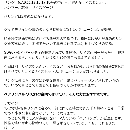
リング（5,7,9,11,13,15,17,19号の中からお好きなサイズを2つ）、
ハンマー、芯棒、サイズゲージ
※リングは2本のみになります。
グッドデザイン受賞の名もなき指輪®に新しいバリエーションが登場。
時を経て結婚指輪に進化する新発想の指輪です。楕円にゆがんだ真鍮のリン
グを芯棒に通し、木槌でたたいて真円に仕立て上げる手づくりの指輪。
SDGsやダイバーシティが推進されている昨今、サイズが同一だったり、規格
内におさまらかったり、という次世代の課題も見えてきました。
今回は同一サイズや大きいサイズなど、お客様が欲しい楕円の指輪を2本お届
けさせていただく2サイズセットのバリエーションが加わりました。
リング以外にも、製作に必要な道具が一緒にパッケージングされているの
で、いつでもどこでも誰とでも指輪づくりが体験できます。
ペアリングを2人だけの空間で作りたい。そんな方におすすめです。
デザイン
2人の気持ちをリングに込めて一緒に作った時にできた叩き跡やへこみ、日常
でつく小さな傷も全てがデザインになります。
一つとして同じモノが存在しない、2人だけの「ペアリング」が誕生します。
性格で違いが出る指輪づくり。歪な形をしていたとしても、それもまた
味…？