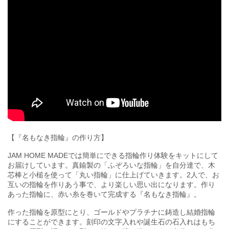
【『名もなき指輪』の作り方】
JAM HOME MADEでは簡単にできる指輪作り体験をキットにして
お届けしています。真鍮製の「ふぞろいな指輪」を自分達で、木
芯棒と小槌を使って「丸い指輪」に仕上げていきます。2人で、お
互いの指輪を作りあう事で、より楽しい思い出になります。作り
あった指輪に、赤い糸を巻いて完成する『名もなき指輪』。
作った指輪を原型にとり、ゴールドやプラチナに鋳造し結婚指輪
にすることができます。刻印の文字入れや誕生石の石入れはもち