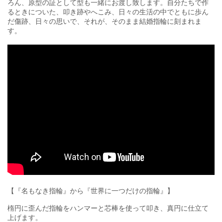
ろん、原型の証として型も一緒にお渡し致します。自分たちで作
るときについた、叩き跡やへこみ、日々の生活の中でともに歩ん
だ傷跡、日々の思いで、それが、そのまま結婚指輪に刻まれま
す。
【『名もなき指輪』から『世界に一つだけの指輪』】
楕円に歪んだ指輪をハンマーと芯棒を使って叩き、真円に仕立て
上げます。