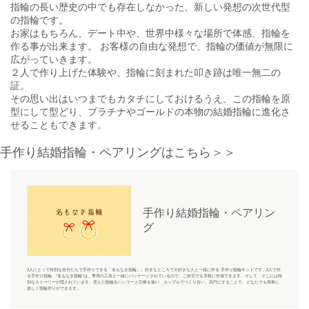
指輪の長い歴史の中でも存在しなかった、新しい発想の次世代型
の指輪です。
お家はもちろん、デート中や、世界中様々な場所で体感、指輪を
作る事が出来ます。 お客様の自由な発想で、指輪の価値が無限に
広がっていきます。
２人で作り上げた体験や、指輪に刻まれた叩き跡は唯一無二の
証。
その思い出はいつまでもカタチにしておけるうえ、この指輪を原
型にして型どり、プラチナやゴールドの本物の結婚指輪に進化さ
せることもできます。
手作り結婚指輪・ペアリングはこちら＞＞
手作り結婚指輪・ペアリン
グ
2人にとって特別な自分たちで手作りできる「名もなき指輪」。好きなところで大好きな人と一緒に作る 手作り指輪キットです。2人で作
る手作り指輪、“名もなき指輪”は、専用の工具と一緒にパッケージされているので、ご自宅でも手軽に作成できます。そして、そこには特
別なストーリーが隠されています。歪んだ指輪をハンマーと芯棒を使い、カップルでつくり合い、真円にすることで、どなたでも簡単に
楽しく指輪作りができます。