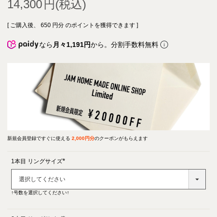
14,300
[ ご購入後、
650
円分 のポイントを獲得できます ]
なら
月々1,191円
から。分割手数料無料
新規会員登録ですぐに使える
2,000円分
のクーポンがもらえます
1本目 リングサイズ
(必
須)
↑号数を選択してください↑