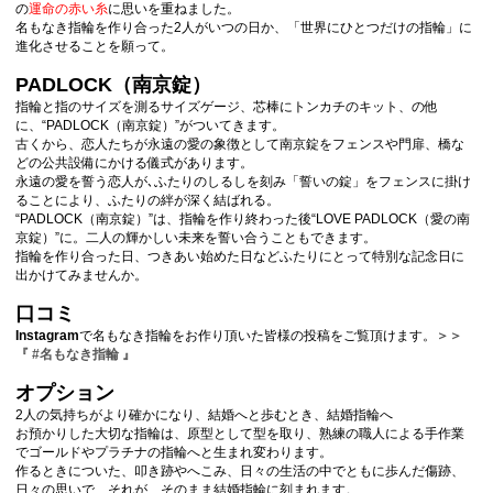
の
運命の赤い糸
に思いを重ねました。
名もなき指輪を作り合った2人がいつの日か、「世界にひとつだけの指輪」に
進化させることを願って。
PADLOCK（南京錠）
指輪と指のサイズを測るサイズゲージ、芯棒にトンカチのキット、の他
に、“PADLOCK（南京錠）”がついてきます。
古くから、恋人たちが永遠の愛の象徴として南京錠をフェンスや門扉、橋な
どの公共設備にかける儀式があります。
永遠の愛を誓う恋人が､ふたりのしるしを刻み「誓いの錠」をフェンスに掛け
ることにより、ふたりの絆が深く結ばれる。
“PADLOCK（南京錠）”は、指輪を作り終わった後“LOVE PADLOCK（愛の南
京錠）”に。二人の輝かしい未来を誓い合うこともできます。
指輪を作り合った日、つきあい始めた日などふたりにとって特別な記念日に
出かけてみませんか。
口コミ
Instagram
で名もなき指輪をお作り頂いた皆様の投稿をご覧頂けます。
＞＞
『 #名もなき指輪 』
オプション
2人の気持ちがより確かになり、結婚へと歩むとき、結婚指輪へ
お預かりした大切な指輪は、原型として型を取り、熟練の職人による手作業
でゴールドやプラチナの指輪へと生まれ変わります。
作るときについた、叩き跡やへこみ、日々の生活の中でともに歩んだ傷跡、
日々の思いで、それが、そのまま結婚指輪に刻まれます。