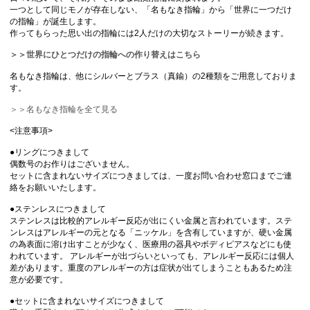
一つとして同じモノが存在しない、「名もなき指輪」から「世界に一つだけ
の指輪」が誕生します。
作ってもらった思い出の指輪には2人だけの大切なストーリーが続きます。
＞＞世界にひとつだけの指輪への作り替えはこちら
名もなき指輪は、他にシルバーとブラス（真鍮）の2種類をご用意しておりま
す。
＞＞名もなき指輪を全て見る
<注意事項>
●リングにつきまして
偶数号のお作りはございません。
セットに含まれないサイズにつきましては、一度お問い合わせ窓口までご連
絡をお願いいたします。
●ステンレスにつきまして
ステンレスは比較的アレルギー反応が出にくい金属と言われています。ステ
ンレスはアレルギーの元となる「ニッケル」を含有していますが、硬い金属
の為表面に溶け出すことが少なく、医療用の器具やボディピアスなどにも使
われています。 アレルギーが出づらいといっても、アレルギー反応には個人
差があります。重度のアレルギーの方は症状が出てしまうこともあるため注
意が必要です。
●セットに含まれないサイズにつきまして