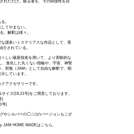
置されただけ。観る者を、その関係性を自
ある。
化してやまない。
還る。解釈は様々。
要な謎多いミステリアスな作品として、英
して紹介されている。
初々しい最新技術を用いて、より実験的な
化し、進化した丸くない指輪や、宇宙、神聖
、邪無（JAM）として自由な解釈で、昭
提示しています。
カクアクセサリーです。
)、Lサイズ(19,21号)をご用意しております。
号)
1号)
グやシルバーの◯△□のバージョンもござ
 JAM HOME MADEはこちら。