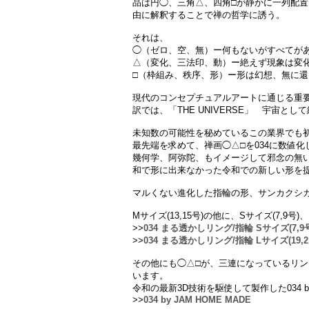
品は円◯、三角△、四角□が静かに一列配
由に解釈することで禅の哲学に誘う。
それは、
◯（ゼロ、空、無）ー何もないがすべてが
△（変化、三法印、動）ー絶えず現象は変
□（枠組み、秩序、形）ー形は幻想、無に
現代のコンセプチュアルアートに通じる重
訳では、「THE UNIVERSE」 宇宙と
未知数の可能性を秘めているこの業界でも
最先端を求めて、禅画◯△□を034に数値
幾何学、阿弥陀、もイメージして邪念の無い
和で形に出来なかった令和での新しい形を
マルくない進化した指輪の形、サンカクシ
Mサイズ(13,15号)の他に、Sサイズ(7,9号
>>
034 まる透かしリング/指輪 Sサイズ(7,9
>>
034 まる透かしリング/指輪 Lサイズ(19,2
その他にも◯△□が、三連になっているリン
います。
令和の最新3D技術を駆使して製作した034 by
>>
034 by JAM HOME MADE