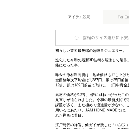
アイテム説明
For En
初々しい業界最先端の超軽量ジュエリー。
進化した令和の最新3D技術を駆使して製作
能になった事。
昨今の原材料高騰は、地金価格も押し上げた。J
金価格年次平均値は1,287円、銀は25円前後。
12倍。銀は189円前後で7倍に。（田中貴金
素材の価格が12倍、7倍に跳ね上がったこ
見直しが迫られました。令和の最新技術で
課題が多く、まだ極めて流通量が少ない。
用いるにあたり、JAM HOME MADE
れた禅画に着目。
江戸時代の禅僧、仙ガイが残した「□△◯