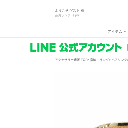
ようこそ
ゲスト 様
会員ランク :
( pt)
アイテム
アクセサリー通販 TOP
指輪・リング
ペアリング