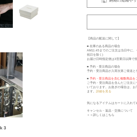
納期の短縮やサ
【商品の配送に関して】
■ 在庫のある商品の場合
AM11:45までのご注文は当日中
祝日を除く)
お届け日時指定便は3営業日以降で
■ 予約・受注商品の場合
予約・受注商品が入荷次第ご発送と
■
予約・受注商品を含む複数商品を
ご予約・受注商品を含んだご注文に
いております。お急ぎの場合は、お
ます。
詳細を見る
気になるアイテムはカートに入れて
キャンセル・返品・交換について
＞＞詳しくはこちら
k 3