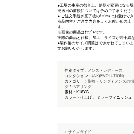
●工場の生産の都合上、納期が変更になる
発送日の前後については予めご了承くださ
● ご注文手続き完了後のｷｬﾝｾﾙはお受けで
商品内容とご注文内容をよくお確かめの上
す。
※画像の商品はｻﾝﾌﾟﾙです。
実際の商品と仕様、加工、サイズが若干異
●製作後のサイズ調整はできかねてしまい
文お願いいたします。
性別タイプ :
メンズ
・
レディース
コレクション :
4NK(EVOLUTION)
カテゴリー :
指輪・リング
/
メンズの指
グ
/
ペアリング
素材：K18YG
カラー・仕上げ： ミラーフィニッシュ
サイズガイド