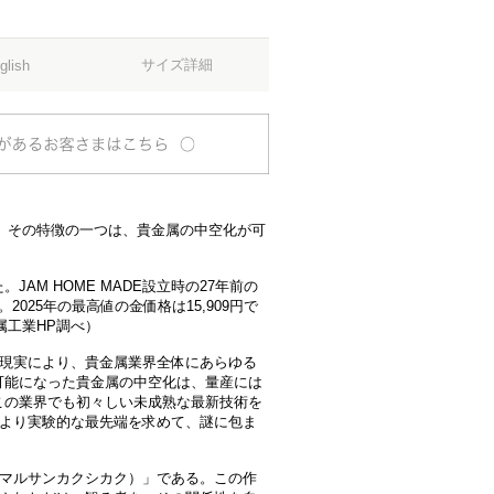
サイズ詳細
glish
。その特徴の一つは、貴金属の中空化が可
AM HOME MADE設立時の27年前の
2025年の最高値の金価格は15,909円で
属工業HP調べ）
の現実により、貴金属業界全体にあらゆる
可能になった貴金属の中空化は、量産には
この業界でも初々しい未成熟な最新技術を
では、より実験的な最先端を求めて、謎に包ま
（マルサンカクシカク）」である。この作