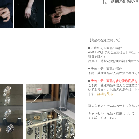
納期の短縮やサ
【商品の配送に関して】
■ 在庫のある商品の場合
AM11:45までのご注文は当日中
祝日を除く)
お届け日時指定便は3営業日以降で
■ 予約・受注商品の場合
予約・受注商品が入荷次第ご発送と
■
予約・受注商品を含む複数商品を
ご予約・受注商品を含んだご注文に
いております。お急ぎの場合は、お
ます。
詳細を見る
気になるアイテムはカートに入れて
キャンセル・返品・交換について
＞＞詳しくはこちら