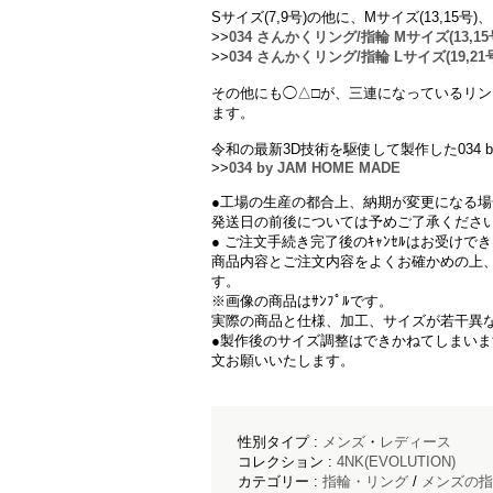
Sサイズ(7,9号)の他に、Mサイズ(13,15号
>>
034 さんかくリング/指輪 Mサイズ(13,15
>>
034 さんかくリング/指輪 Lサイズ(19,21
その他にも◯△□が、三連になっているリン
ます。
令和の最新3D技術を駆使して製作した034 by
>>
034 by JAM HOME MADE
●工場の生産の都合上、納期が変更になる
発送日の前後については予めご了承くださ
● ご注文手続き完了後のｷｬﾝｾﾙはお受けで
商品内容とご注文内容をよくお確かめの上
す。
※画像の商品はｻﾝﾌﾟﾙです。
実際の商品と仕様、加工、サイズが若干異
●製作後のサイズ調整はできかねてしまい
文お願いいたします。
性別タイプ :
メンズ
・
レディース
コレクション :
4NK(EVOLUTION)
カテゴリー :
指輪・リング
/
メンズの指