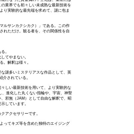
この業界でも初々しい未成熟な最新技術を
では、より実験的な最先端を求めて、謎に包ま
（マルサンカクシカク）」である。この作
置されただけ。観る者を、その関係性を自
ある。
化してやまない。
還る。解釈は様々。
要な謎多いミステリアスな作品として、英
して紹介されている。
初々しい最新技術を用いて、より実験的な
化し、進化した丸くない指輪や、宇宙、神聖
、邪無（JAM）として自由な解釈で、昭
提示しています。
カクアクセサリーです。
によってキズ等を含めた独特のエイジング