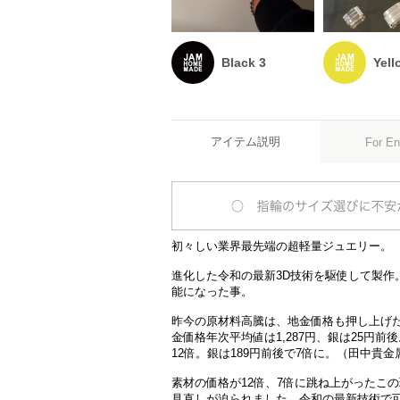
Black 3
Yell
アイテム説明
For En
初々しい業界最先端の超軽量ジュエリー。
進化した令和の最新3D技術を駆使して製作
能になった事。
昨今の原材料高騰は、地金価格も押し上げた。J
金価格年次平均値は1,287円、銀は25円前後。
12倍。銀は189円前後で7倍に。（田中貴金
素材の価格が12倍、7倍に跳ね上がったこ
見直しが迫られました。令和の最新技術で