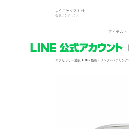
ようこそ
ゲスト 様
会員ランク :
( pt)
アイテム
アクセサリー通販 TOP
指輪・リング
ペアリング