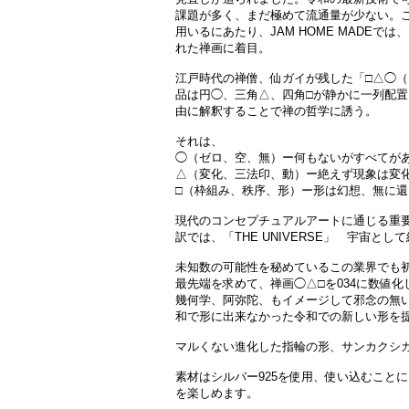
課題が多く、まだ極めて流通量が少ない。
用いるにあたり、JAM HOME MADE
れた禅画に着目。
江戸時代の禅僧、仙ガイが残した「□△◯
品は円◯、三角△、四角□が静かに一列配
由に解釈することで禅の哲学に誘う。
それは、
◯（ゼロ、空、無）ー何もないがすべてが
△（変化、三法印、動）ー絶えず現象は変
□（枠組み、秩序、形）ー形は幻想、無に
現代のコンセプチュアルアートに通じる重
訳では、「THE UNIVERSE」 宇宙と
未知数の可能性を秘めているこの業界でも
最先端を求めて、禅画◯△□を034に数値
幾何学、阿弥陀、もイメージして邪念の無い
和で形に出来なかった令和での新しい形を
マルくない進化した指輪の形、サンカクシ
素材はシルバー925を使用、使い込むこと
を楽しめます。