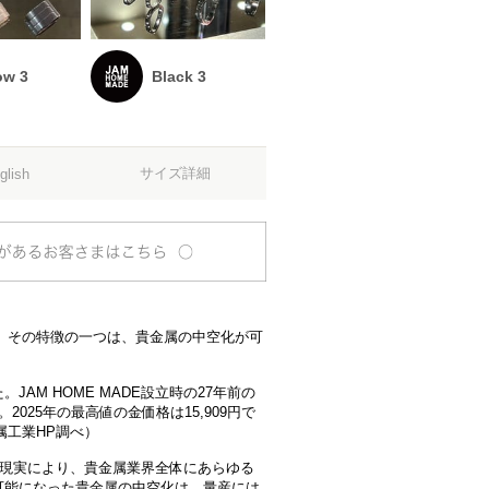
ow 3
Black 3
サイズ詳細
glish
。その特徴の一つは、貴金属の中空化が可
AM HOME MADE設立時の27年前の
2025年の最高値の金価格は15,909円で
属工業HP調べ）
の現実により、貴金属業界全体にあらゆる
可能になった貴金属の中空化は、量産には