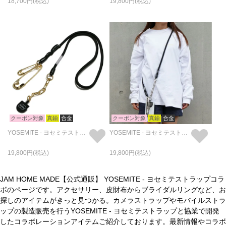
18,700
19,800
クーポン対象
真鍮
合金
クーポン対象
真鍮
合金
YOSEMITE - ヨセミテストラップ 4NK multi CORD CHAIN スマホショルダー&ウォレットチェーン ロング-ゴールド
YOSEMITE - ヨセミテストラップ 4NK multi CORD CHAIN スマホショルダー&ウォレットチェーン ロング - シルバー
19,800
19,800
JAM HOME MADE【公式通販】 YOSEMITE - ヨセミテストラップコラ
ボのページです。アクセサリー、皮財布からブライダルリングなど、お
探しのアイテムがきっと見つかる。カメラストラップやモバイルストラ
ップの製造販売を行うYOSEMITE - ヨセミテストラップと協業で開発
したコラボレーションアイテムご紹介しております。最新情報やコラボ