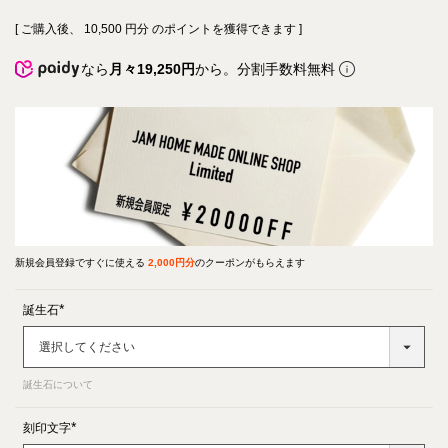
[ ご購入後、
10,500
円分 のポイントを獲得できます ]
なら
月々19,250円
から。分割手数料無料
新規会員登録ですぐに使える
2,000円分
のクーポンがもらえます
誕生石
(必
須)
誕生石について
刻印文字
(必