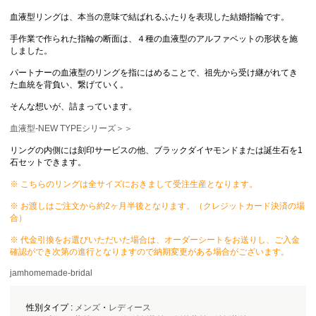
血液型リングは、本当の意味で結ばれるふたりを表現した結婚指輪です。
手作業で作られた指輪の断面は、４種の血液型のアルファベットの形状を施
しました。
パートナーの血液型のリングを指にはめることで、祖先から受け継がれてき
た血統を背負い、繋げていく。
そんな想いが、詰まっています。
血液型-NEW TYPEシリーズ＞＞
リングの内側には刻印サービスの他、ブラックダイヤモンドまたは誕生石を1
石セットできます。
※ こちらのリングは全サイズにおきまして受注生産となります。
※ お渡しはご注文から約2ヶ月半後となります。（クレジットカード決済の場
合）
※ 代金引換をお選びいただいた場合は、オーダーシートをお送りし、ご入金
確認ができ次第の進行となりますので納期変更がある場合がございます。
jamhomemade-bridal
性別タイプ :
メンズ
・
レディース