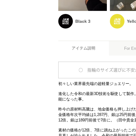
Black 3
Yell
アイテム説明
For En
初々しい業界最先端の超軽量ジュエリー。
進化した令和の最新3D技術を駆使して製作
能になった事。
昨今の原材料高騰は、地金価格も押し上げた。J
金価格年次平均値は1,287円、銀は25円前後。
12倍。銀は189円前後で7倍に。（田中貴金
素材の価格が12倍、7倍に跳ね上がったこ
見直しが迫られました。令和の最新技術で