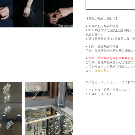
【商品の配送に関して】
■ 在庫のある商品の場合
AM11:45までのご注文は当日中
祝日を除く)
お届け日時指定便は3営業日以降で
■ 予約・受注商品の場合
予約・受注商品が入荷次第ご発送と
■
予約・受注商品を含む複数商品を
ご予約・受注商品を含んだご注文に
いております。お急ぎの場合は、お
ます。
詳細を見る
気になるアイテムはカートに入れて
キャンセル・返品・交換について
＞＞詳しくはこちら