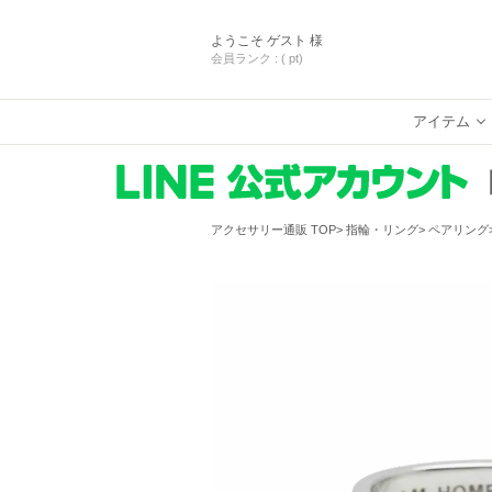
ようこそ
ゲスト 様
会員ランク :
( pt)
アイテム
アクセサリー通販 TOP
指輪・リング
ペアリング