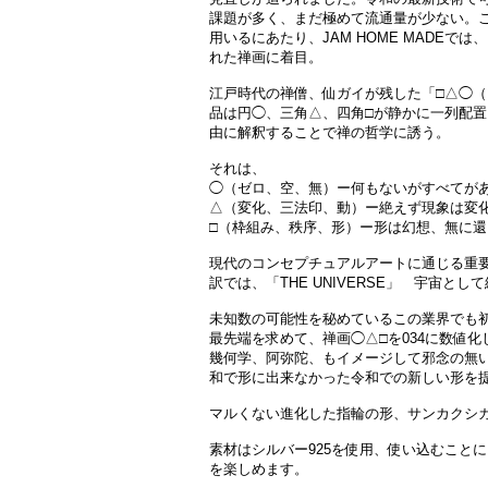
課題が多く、まだ極めて流通量が少ない。
用いるにあたり、JAM HOME MADE
れた禅画に着目。
江戸時代の禅僧、仙ガイが残した「□△◯
品は円◯、三角△、四角□が静かに一列配
由に解釈することで禅の哲学に誘う。
それは、
◯（ゼロ、空、無）ー何もないがすべてが
△（変化、三法印、動）ー絶えず現象は変
□（枠組み、秩序、形）ー形は幻想、無に
現代のコンセプチュアルアートに通じる重
訳では、「THE UNIVERSE」 宇宙と
未知数の可能性を秘めているこの業界でも
最先端を求めて、禅画◯△□を034に数値
幾何学、阿弥陀、もイメージして邪念の無い
和で形に出来なかった令和での新しい形を
マルくない進化した指輪の形、サンカクシ
素材はシルバー925を使用、使い込むこと
を楽しめます。