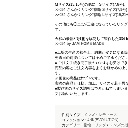
Mサイズ(13,15号)の他に、Sサイズ(7,9号
>>
034 さんかくリング/指輪 Sサイズ(7,9号)
>>
034 さんかくリング/指輪 Lサイズ(19,21
その他にも◯△□が三連になっているリング
す。
令和の最新3D技術を駆使して製作した034 by
>>
034 by JAM HOME MADE
●工場の生産の都合上、納期が変更になる
発送日の前後については予めご了承くださ
● ご注文手続き完了後のｷｬﾝｾﾙはお受けで
商品内容とご注文内容をよくお確かめの上
す。
※画像の商品はｻﾝﾌﾟﾙです。
実際の商品と仕様、加工、サイズが若干異
●製作後のサイズ調整はできかねてしまい
文お願いいたします。
性別タイプ :
メンズ
・
レディース
コレクション :
4NK(EVOLUTION)
カテゴリー :
指輪・リング
/
メンズの指