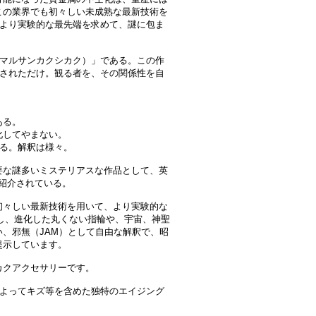
この業界でも初々しい未成熟な最新技術を
では、より実験的な最先端を求めて、謎に包ま
（マルサンカクシカク）」である。この作
置されただけ。観る者を、その関係性を自
ある。
化してやまない。
還る。解釈は様々。
要な謎多いミステリアスな作品として、英
して紹介されている。
初々しい最新技術を用いて、より実験的な
化し、進化した丸くない指輪や、宇宙、神聖
、邪無（JAM）として自由な解釈で、昭
提示しています。
カクアクセサリーです。
によってキズ等を含めた独特のエイジング