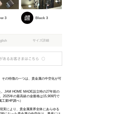
ow 3
Black 3
サイズ詳細
glish
。その特徴の一つは、貴金属の中空化が可
AM HOME MADE設立時の27年前の
2025年の最高値の金価格は15,909円で
属工業HP調べ）
の現実により、貴金属業界全体にあらゆる
可能になった貴金属の中空化は、量産には