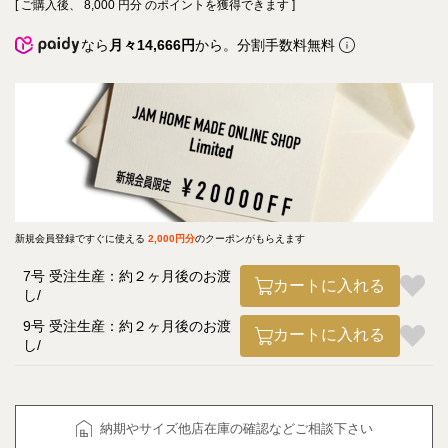
[ ご購入後、
8,000
円分 のポイントを獲得できます ]
なら
月々14,666円
から。分割手数料無料
新規会員登録ですぐに使える
2,000円分
のクーポンがもらえます
7号 受注生産：約２ヶ月後のお渡
カートに入れる
し
9号 受注生産：約２ヶ月後のお渡
カートに入れる
し
納期やサイズ他店在庫の確認などご相談下さい