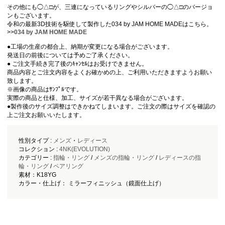
その他にも◯△□が、三連になっているリングやシルバーの◯△□のバージョ
ンもございます。
令和の最新3D技術を駆使して製作した034 by JAM HOME MADEはこちら。
>>
034 by JAM HOME MADE
●工場の生産の都合上、納期が変更になる場合がございます。
発送日の前後については予めご了承ください。
● ご注文手続き完了後のｷｬﾝｾﾙはお受けできません。
商品内容とご注文内容をよくお確かめの上、ご利用いただきますようお願い
致します。
※画像の商品はｻﾝﾌﾟﾙです。
実際の商品と仕様、加工、サイズが若干異なる場合がございます。
●製作後のサイズ調整はできかねてしまいます。ご注文の際はサイズを確認の
上ご注文お願いいたします。
性別タイプ :
メンズ
・
レディース
コレクション :
4NK(EVOLUTION)
カテゴリー :
指輪・リング
/
メンズの指輪・リング
/
レディースの指
輪・リング
/
ペアリング
素材：K18YG
カラー・仕上げ： ミラーフィニッシュ（鏡面仕上げ）