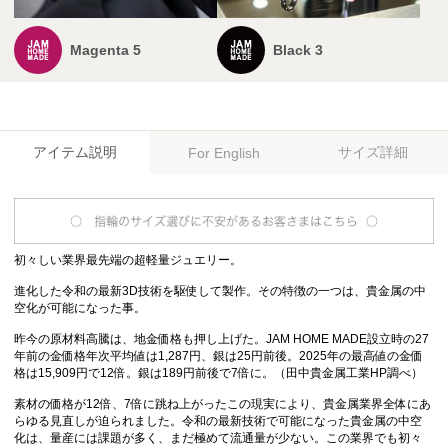
Magenta 5
Black 3
アイテム説明
サイズ詳細
For English
初々しい業界最先端の超軽量ジュエリー。
進化した令和の最新3D技術を駆使して製作。その特徴の一つは、貴金属の中
空化が可能になった事。
昨今の原材料高騰は、地金価格も押し上げた。JAM HOME MADE設立時の27
年前の金価格年次平均値は1,287円、銀は25円前後。2025年の最高値の金価
格は15,909円で12倍。銀は189円前後で7倍に。（田中貴金属工業HP調べ）
素材の価格が12倍、7倍に跳ね上がったこの現実により、貴金属業界全体にあ
らゆる見直しが迫られました。令和の最新技術で可能になった貴金属の中空
化は、量産には課題が多く、まだ極めて流通量が少ない。この業界でも初々