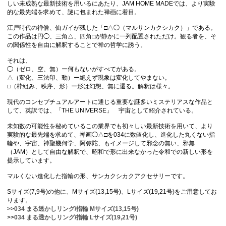
しい未成熟な最新技術を用いるにあたり、JAM HOME MADEでは、より実験
的な最先端を求めて、謎に包まれた禅画に着目。
江戸時代の禅僧、仙ガイが残した「□△◯（マルサンカクシカク）」である。
この作品は円◯、三角△、四角□が静かに一列配置されただけ。観る者を、そ
の関係性を自由に解釈することで禅の哲学に誘う。
それは、
◯（ゼロ、空、無）ー何もないがすべてがある。
△（変化、三法印、動）ー絶えず現象は変化してやまない。
□（枠組み、秩序、形）ー形は幻想、無に還る。解釈は様々。
現代のコンセプチュアルアートに通じる重要な謎多いミステリアスな作品と
して、英訳では、「THE UNIVERSE」 宇宙として紹介されている。
未知数の可能性を秘めているこの業界でも初々しい最新技術を用いて、より
実験的な最先端を求めて、禅画◯△□を034に数値化し、進化した丸くない指
輪や、宇宙、神聖幾何学、阿弥陀、もイメージして邪念の無い、邪無
（JAM）として自由な解釈で、昭和で形に出来なかった令和での新しい形を
提示しています。
マルくない進化した指輪の形、サンカクシカクアクセサリーです。
Sサイズ(7,9号)の他に、Mサイズ(13,15号)、Lサイズ(19,21号)をご用意してお
ります。
>>
034 まる透かしリング/指輪 Mサイズ(13,15号)
>>
034 まる透かしリング/指輪 Lサイズ(19,21号)