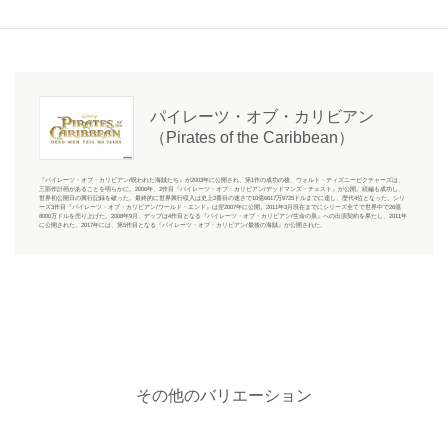
パイレーツ・オブ・カリビアン
（Pirates of the Caribbean）
『パイレーツ・オブ・カリビアン/呪われた海賊たち』が2003年に公開され、第1作の成功の後、ウォルト・ディズニーピクチャーズは、
三部作計画があることを明らかに。2006年、2作目『パイレーツ・オブ・カリビアン/デッドマンズ・チェスト』が公開。続編も成功し、
世界初公開日の興行記録を破った。最終的に世界興行収入は史上2番目の速さで10億6617万9725ドルまでに達し、歴代4位となった。シリ
ーズ3作目『パイレーツ・オブ・カリビアン/ワールド・エンド』は翌2007年に公開。2011年3月現在までにシリーズ全てで世界中で26億
8000万ドルを売り上げた。2008年9月、デップは4作目となる『パイレーツ・オブ・カリビアン/生命の泉』への出演契約を果たし、2011年
に公開された。2017年には、第5作目となる『パイレーツ・オブ・カリビアン/最後の海賊』が公開された。
その他のバリエーション