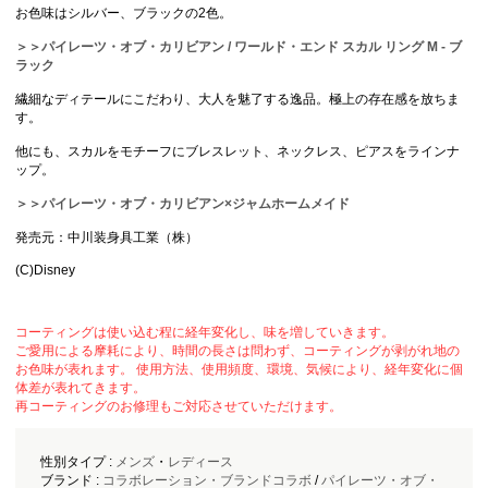
お色味はシルバー、ブラックの2色。
＞＞パイレーツ・オブ・カリビアン / ワールド・エンド スカル リング M - ブ
ラック
繊細なディテールにこだわり、大人を魅了する逸品。極上の存在感を放ちま
す。
他にも、スカルをモチーフにブレスレット、ネックレス、ピアスをラインナ
ップ。
＞＞パイレーツ・オブ・カリビアン×ジャムホームメイド
発売元：中川装身具工業（株）
(C)Disney
コーティングは使い込む程に経年変化し、味を増していきます。
ご愛用による摩耗により、時間の長さは問わず、コーティングが剥がれ地の
お色味が表れます。 使用方法、使用頻度、環境、気候により、経年変化に個
体差が表れてきます。
再コーティングのお修理もご対応させていただけます。
性別タイプ :
メンズ
・
レディース
ブランド :
コラボレーション・ブランドコラボ
/
パイレーツ・オブ・