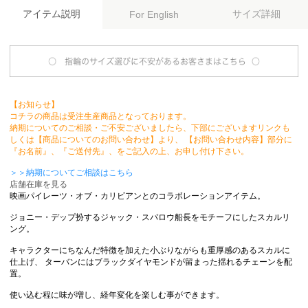
アイテム説明
サイズ詳細
For English
【お知らせ】
コチラの商品は受注生産商品となっております。
納期についてのご相談・ご不安ございましたら、下部にございますリンクも
しくは【商品についてのお問い合わせ】より、 【お問い合わせ内容】部分に
『お名前』、『ご送付先』、をご記入の上、お申し付け下さい。
＞＞納期についてご相談はこちら
店舗在庫を見る
映画パイレーツ・オブ・カリビアンとのコラボレーションアイテム。
ジョニー・デップ扮するジャック・スパロウ船長をモチーフにしたスカルリ
ング。
キャラクターにちなんだ特徴を加えた小ぶりながらも重厚感のあるスカルに
仕上げ、 ターバンにはブラックダイヤモンドが留まった揺れるチェーンを配
置。
使い込む程に味が増し、経年変化を楽しむ事ができます。