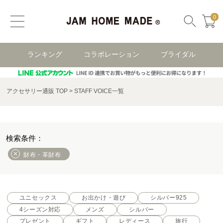
0
ランキング
コラボレーション
ブライダル
アクセサリー通販 TOP
STAFF VOICE一覧
財布・革財布
ユニセックス
お出かけ・遊び
シルバー925
4シーズン対応
メンズ
シルバー
プレゼント
ギフト
レディース
旅行