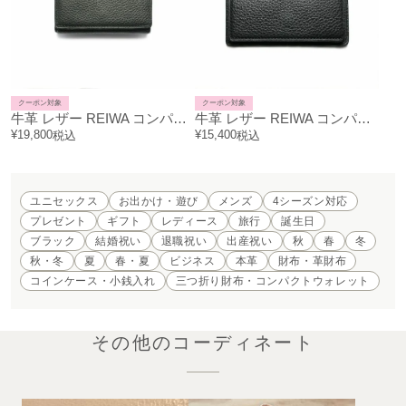
クーポン対象
クーポン対象
牛革 レザー REIWA コンパクト ミニ ウォレット アイレット 三つ折り財布 / フラグメントケース
牛革 レザー REIWA コンパクト ミニウォレット アイレット ミニ財布 / フラグメントケース
¥
19,800
¥
15,400
税込
税込
ユニセックス
お出かけ・遊び
メンズ
4シーズン対応
プレゼント
ギフト
レディース
旅行
誕生日
ブラック
結婚祝い
退職祝い
出産祝い
秋
春
冬
秋・冬
夏
春・夏
ビジネス
本革
財布・革財布
コインケース・小銭入れ
三つ折り財布・コンパクトウォレット
その他のコーディネート