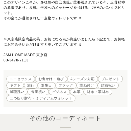
このデザインこそが、多様性や自己表現が重要視されている今、反骨精神
の象徴であり、反戦、平和へのメッセージを掲げる、JAMのパンクスピリ
ット。

その全てが凝縮された一点物ウォレットです ☺︎

※東京店限定商品の為、お気になる点が御座いましたら下記まで、お気軽
にお問合せいただけますと幸いでございます ☺︎

JAM HOME MADE 東京店

03-3478-7113
ユニセックス
お出かけ・遊び
4シーズン対応
プレゼント
ギフト
旅行
誕生日
ブラック
重ね付け
結婚祝い
退職祝い
出産祝い
ビジネス
本革
財布・革財布
二つ折り財布・ミディアムウォレット
その他のコーディネート