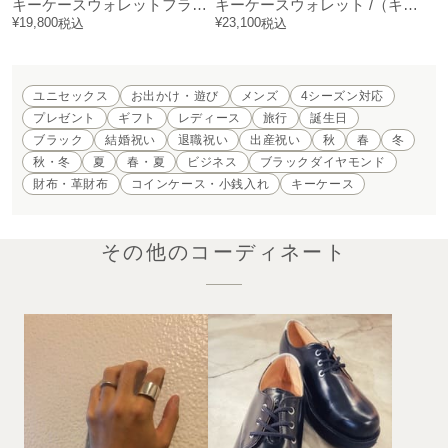
キーケースウォレットフラグメントケース オーバル
キーケースウォレット /（キーケース一体型財布）
¥
19,800
¥
23,100
税込
税込
ユニセックス
お出かけ・遊び
メンズ
4シーズン対応
プレゼント
ギフト
レディース
旅行
誕生日
ブラック
結婚祝い
退職祝い
出産祝い
秋
春
冬
秋・冬
夏
春・夏
ビジネス
ブラックダイヤモンド
財布・革財布
コインケース・小銭入れ
キーケース
その他のコーディネート