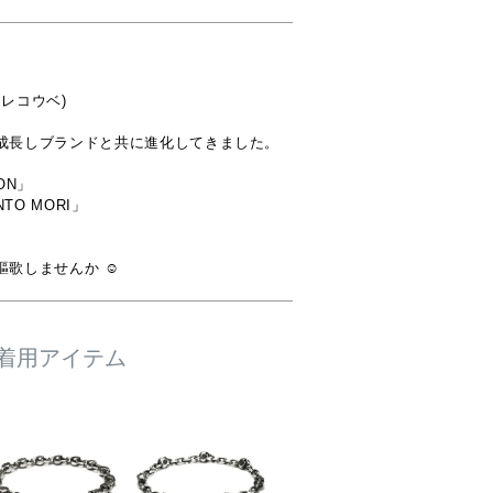
レコウベ)

成長しブランドと共に進化してきました。

N」

O MORI」

歌しませんか ☺︎
着用アイテム