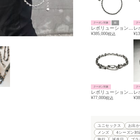
クーポン対象
銀
ク
レボリューションスカルウォレットチェーン-シルバー925
¥
385,000
¥
13
税込
クーポン対象
ク
レボリューションスカルチェーンブレスレット
¥
77,000
¥
38
税込
ユニセックス
お出か
メンズ
4シーズン対
旅行
誕生日
ブラ