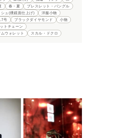
夏
春・夏
ブレスレット・バングル
シュ(燻鏡面仕上げ)
洋服小物
17号
ブラックダイヤモンド
小物
ットチェーン
アムウォレット
スカル・ドクロ