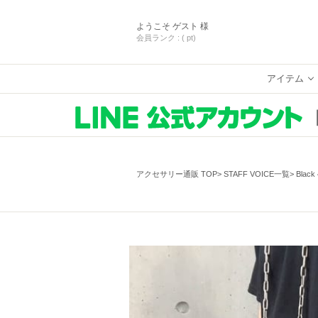
ようこそ
ゲスト 様
会員ランク :
( pt)
アイテム
アクセサリー通販 TOP
STAFF VOICE一覧
Blac