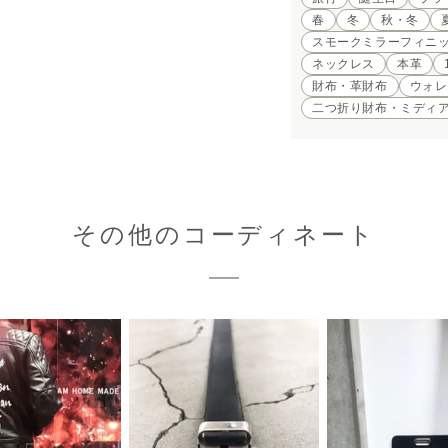
春
冬
秋・冬
スモークミラーフィニッ
ネックレス
本革
財布・革財布
ウォレ
二つ折り財布・ミディ
その他のコーディネート