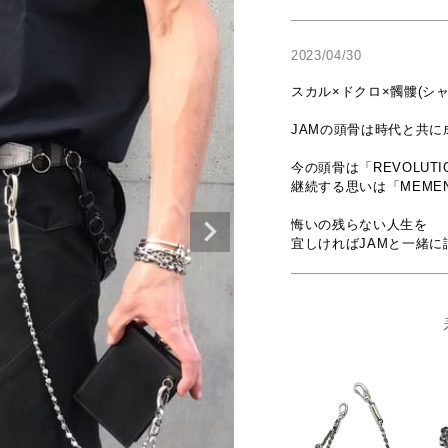
2023/04/30
スカル×ドクロ×髑髏(シャ
JAMの頭骨は時代と共に
今の頭骨は「REVOLUTIO
継続する思いは「MEMENT
悔いの残らない人生を

宜しければJAMと一緒に謳