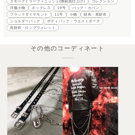
スモークミラーフィニッシュ(燻鏡面仕上げ)
コレクション
洋服小物
ネックレス
19号
バック・カバン
ブラックダイヤモンド
11号
小物
財布・革財布
ショルダーバック
ボディバック・ウエストポーチ
長財布・ロングウォレット
その他のコーディネート