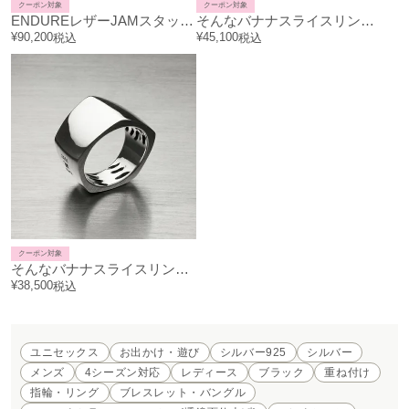
クーポン対象
クーポン対象
ENDUREレザーJAMスタッズボディバッグショルダーバッグS-ブラック
そんなバナナスライスリングLM-シルバー/指輪
¥
90,200
¥
45,100
税込
税込
クーポン対象
そんなバナナスライスリングLS-シルバー/指輪
¥
38,500
税込
ユニセックス
お出かけ・遊び
シルバー925
シルバー
メンズ
4シーズン対応
レディース
ブラック
重ね付け
指輪・リング
ブレスレット・バングル