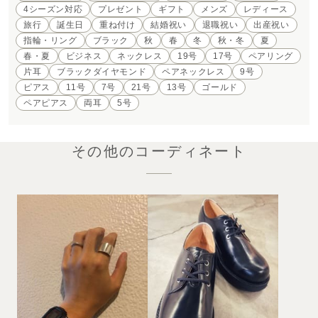
4シーズン対応
プレゼント
ギフト
メンズ
レディース
旅行
誕生日
重ね付け
結婚祝い
退職祝い
出産祝い
指輪・リング
ブラック
秋
春
冬
秋・冬
夏
春・夏
ビジネス
ネックレス
19号
17号
ペアリング
片耳
ブラックダイヤモンド
ペアネックレス
9号
ピアス
11号
7号
21号
13号
ゴールド
ペアピアス
両耳
5号
その他のコーディネート