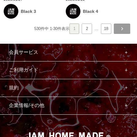
Black 3
Black 4
530
件中
1
-
30
件表示
1
2
…
18
会員サービス
ご利用ガイド
規約
企業情報/その他