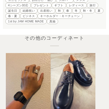
ユニセックス
お出かけ・遊び
シルバー
メンズ
4シーズン対応
プレゼント
ギフト
レディース
旅行
誕生日
結婚祝い
出産祝い
秋
春
冬
秋・冬
夏
春・夏
ビジネス
キーホルダー・キーチェーン
1st by JAM HOME MADE
真鍮
その他のコーディネート