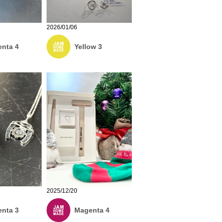
2026/01/06
nta 4
Yellow 3
2025/12/20
Magenta 4
nta 3