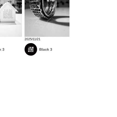
2025/11/21
k 3
Black 3