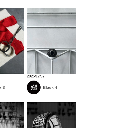
2025/12/09
k 3
Black 4