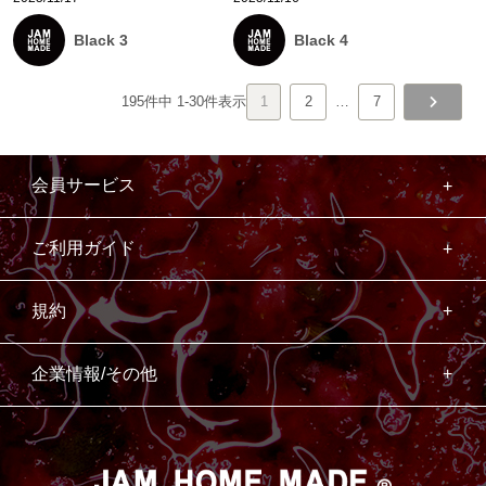
Black 3
Black 4
195
件中
1
-
30
件表示
1
2
…
7
会員サービス
ご利用ガイド
規約
企業情報/その他