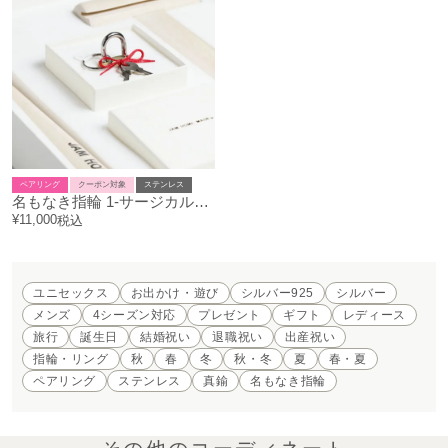
ペアリング
クーポン対象
ステンレス
名もなき指輪 1-サージカルステンレス / 1サイズ
¥
11,000
税込
ユニセックス
お出かけ・遊び
シルバー925
シルバー
メンズ
4シーズン対応
プレゼント
ギフト
レディース
旅行
誕生日
結婚祝い
退職祝い
出産祝い
指輪・リング
秋
春
冬
秋・冬
夏
春・夏
ペアリング
ステンレス
真鍮
名もなき指輪