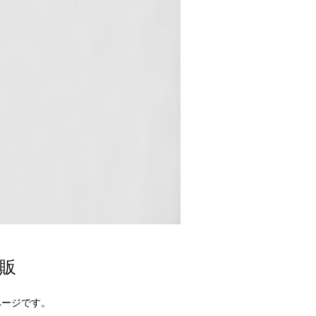
通販
ンページです。