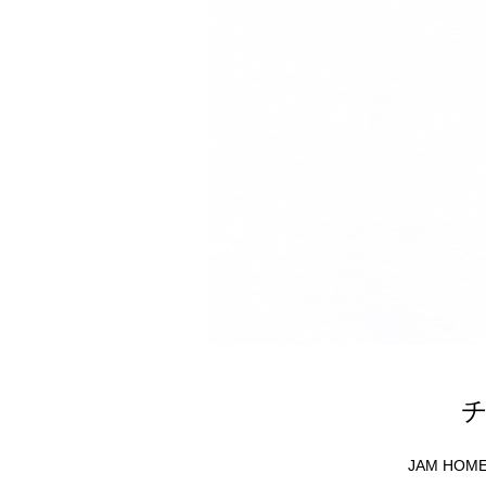
チ
JAM HO