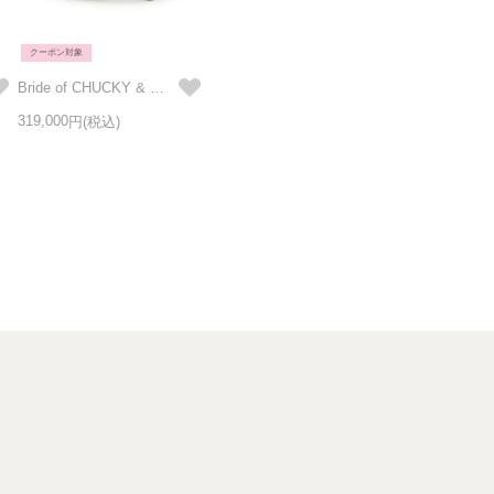
クーポン対象
Bride of CHUCKY & TIFFANY(チャッキー & ティファニー) ブライダルリング / 結婚指輪・マリッジリング
319,000