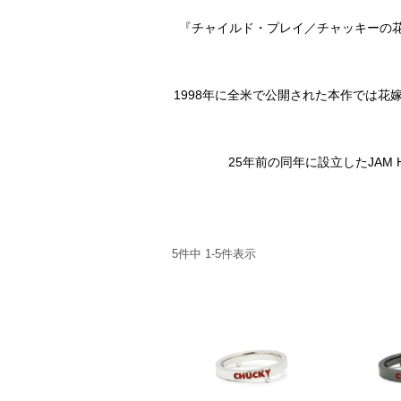
『チャイルド・プレイ／チャッキーの花嫁
1998年に全米で公開された本作では
25年前の同年に設立したJAM
5
件中
1
-
5
件表示