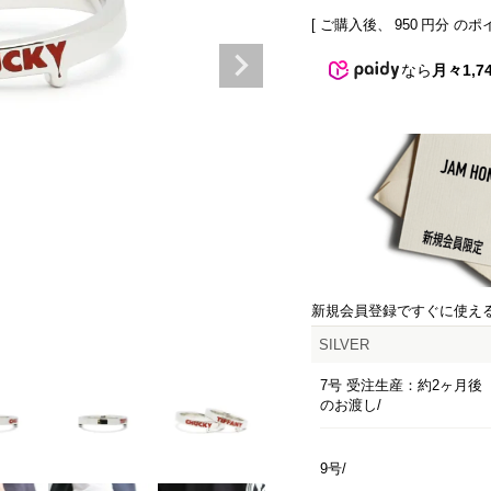
[ ご購入後、
950
円分 のポ
なら
月々1,7
新規会員登録ですぐに使え
SILVER
7号 受注生産：約2ヶ月後
のお渡し
9号