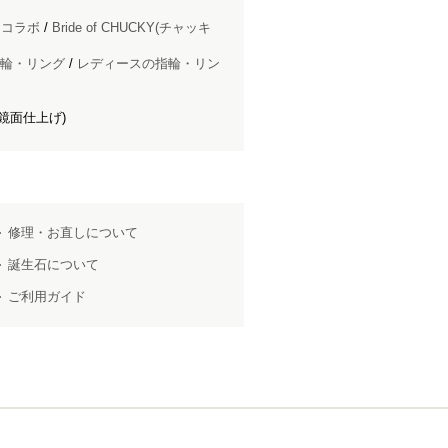
ドコラボ
/
Bride of CHUCKY(チャッキ
輪・リング
/
レディースの指輪・リン
鏡面仕上げ)
修理・お直しについて
誕生石について
ご利用ガイド