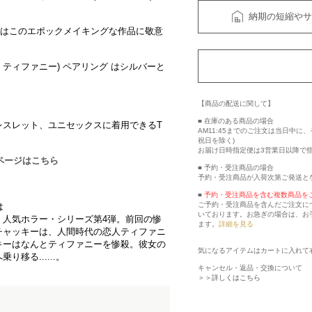
納期の短縮やサ
ADEはこのエポックメイキングな作品に敬意
ッキー & ティファニー) ペアリング はシルバーと
【商品の配送に関して】
■ 在庫のある商品の場合
レスレット、ユニセックスに着用できるT
AM11:45までのご注文は当日中
祝日を除く)
お届け日時指定便は3営業日以降で
ラボページはこちら
■ 予約・受注商品の場合
予約・受注商品が入荷次第ご発送と
■
予約・受注商品を含む複数商品を
ご予約・受注商品を含んだご注文に
は
いております。お急ぎの場合は、お
、人気ホラー・シリーズ第4弾。前回の惨
ます。
詳細を見る
チャッキーは、人間時代の恋人ティファニ
キーはなんとティファニーを惨殺。彼女の
気になるアイテムはカートに入れて
移る......。
キャンセル・返品・交換について
＞＞詳しくはこちら