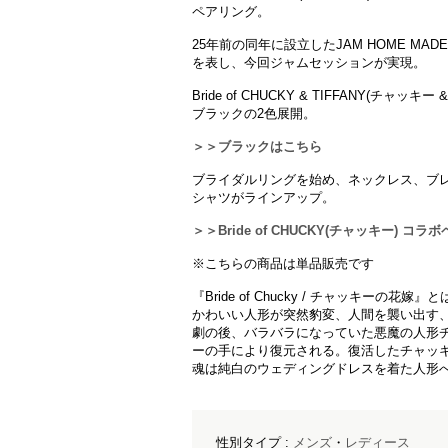
ペアリング。
25年前の同年に設立したJAM HOME M
を表し、今回ジャムセッションが実現。
Bride of CHUCKY & TIFFANY(チャ
ブラックの2色展開。
＞＞ブラックはこちら
ブライダルリングを始め、ネックレス、ブ
シャツがラインアップ。
＞＞Bride of CHUCKY(チャッキー) コ
※こちらの商品は単品販売です
『Bride of Chucky / チャッキーの花嫁』と
かわいい人形が突然豹変、人間を襲い出す
劇の後、バラバラになっていた悪魔の人形
ーの手により復元される。復活したチャッ
魂は純白のウェディングドレスを着た人形へ乗り
性別タイプ :
メンズ
・
レディース