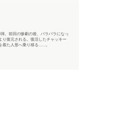
4弾。前回の惨劇の後、バラバラになっ
より復元される。復活したチャッキー
人形へ乗り移る......。