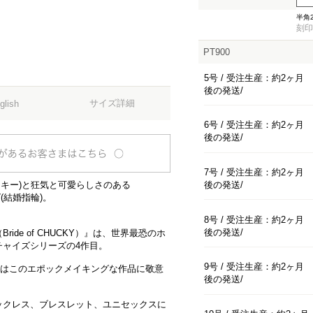
須)
半角
刻印
PT900
5号 / 受注生産：約2ヶ月
後の発送
サイズ詳細
glish
6号 / 受注生産：約2ヶ月
後の発送
7号 / 受注生産：約2ヶ月
後の発送
ャッキー)と狂気と可愛らしさのある
(結婚指輪)。
8号 / 受注生産：約2ヶ月
後の発送
de of CHUCKY）』は、世界最恐のホ
チャイズシリーズの4作目。
9号 / 受注生産：約2ヶ月
ADEはこのエポックメイキングな作品に敬意
後の発送
ックレス、ブレスレット、ユニセックスに