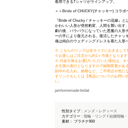
着用できるTシャツがラインアップ。
＞＞Bride of CHUCKY(チャッキー) コ
『Bride of Chucky / チャッキーの花嫁』と
かわいい人形が突然豹変、人間を襲い出す
劇の後、バラバラになっていた悪魔の人形
ーの手により復元される。復活したチャッ
魂は純白のウェディングドレスを着た人形へ乗り
※ こちらのリングは全サイズにおきまして
※お渡しはご注文から約1ヶ月後となりま
※ 代金引換をお選びいただいた場合は、オ
き次第の進行となりますので納期変更があ
刻印や石入れ、納期など、ご不明点や気に
すリンクもしくは【商品についてのお問い
い。
jamhomemade-bridal
性別タイプ :
メンズ
・
レディース
カテゴリー :
指輪・リング
/
結婚指輪・
素材： プラチナ900