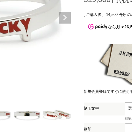
[ ご購入後、
14,500
円分 の
なら
月々26,
新規会員登録ですぐに使え
刻印文字
刻印
(必
刻印