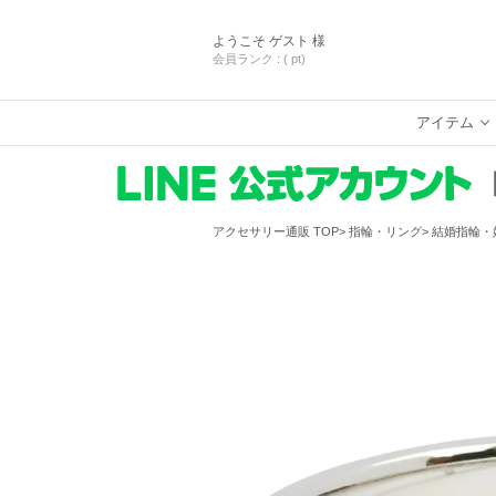
ようこそ
ゲスト 様
会員ランク :
( pt)
アイテム
アクセサリー通販 TOP
指輪・リング
結婚指輪・