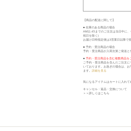
【商品の配送に関して】
■ 在庫のある商品の場合
AM11:45までのご注文は当日中
祝日を除く)
お届け日時指定便は3営業日以降で
■ 予約・受注商品の場合
予約・受注商品が入荷次第ご発送と
■
予約・受注商品を含む複数商品を
ご予約・受注商品を含んだご注文に
いております。お急ぎの場合は、お
ます。
詳細を見る
気になるアイテムはカートに入れて
キャンセル・返品・交換について
＞＞詳しくはこちら