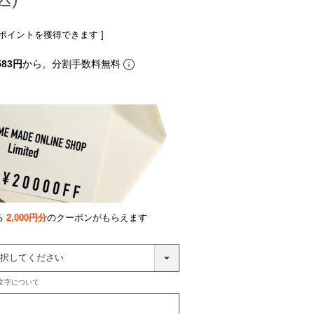
ポイントを獲得できます ]
583円
から。分割手数料無料
る
2,000円分
のクーポンがもらえます
文字について