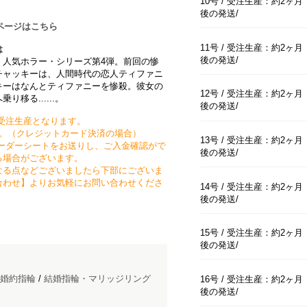
10号 / 受注生産：約2ヶ月
後の発送
ラボページはこちら
11号 / 受注生産：約2ヶ月
は
後の発送
、人気ホラー・シリーズ第4弾。前回の惨
チャッキーは、人間時代の恋人ティファニ
キーはなんとティファニーを惨殺。彼女の
12号 / 受注生産：約2ヶ月
移る......。
後の発送
受注生産となります。
す。（クレジットカード決済の場合）
13号 / 受注生産：約2ヶ月
ーダーシートをお送りし、ご入金確認がで
後の発送
る場合がございます。
なる点などございましたら下部にございま
合わせ】よりお気軽にお問い合わせくださ
14号 / 受注生産：約2ヶ月
後の発送
15号 / 受注生産：約2ヶ月
後の発送
婚約指輪
/
結婚指輪・マリッジリング
16号 / 受注生産：約2ヶ月
後の発送