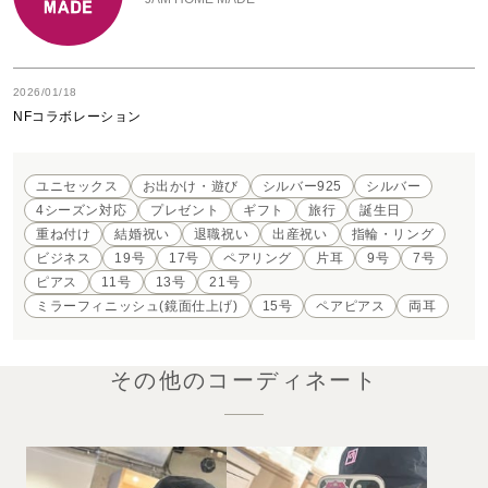
2026/01/18
NFコラボレーション
ユニセックス
お出かけ・遊び
シルバー925
シルバー
4シーズン対応
プレゼント
ギフト
旅行
誕生日
重ね付け
結婚祝い
退職祝い
出産祝い
指輪・リング
ビジネス
19号
17号
ペアリング
片耳
9号
7号
ピアス
11号
13号
21号
ミラーフィニッシュ(鏡面仕上げ)
15号
ペアピアス
両耳
その他のコーディネート