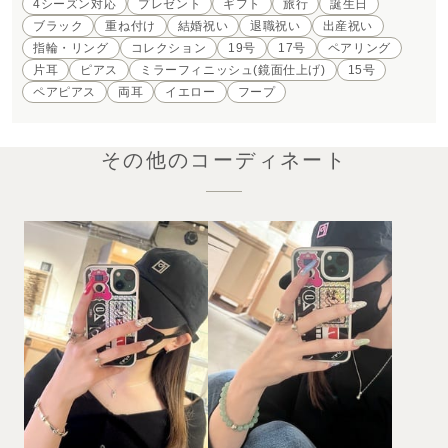
4シーズン対応
プレゼント
ギフト
旅行
誕生日
ブラック
重ね付け
結婚祝い
退職祝い
出産祝い
指輪・リング
コレクション
19号
17号
ペアリング
片耳
ピアス
ミラーフィニッシュ(鏡面仕上げ)
15号
ペアピアス
両耳
イエロー
フープ
その他のコーディネート