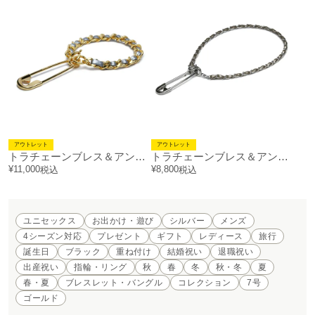
アウトレット
アウトレット
トラチェーンブレス＆アンクレット 太 / ゴールド
トラチェーンブレス＆アンクレット 細 / シルバー
¥
11,000
¥
8,800
税込
税込
ユニセックス
お出かけ・遊び
シルバー
メンズ
4シーズン対応
プレゼント
ギフト
レディース
旅行
誕生日
ブラック
重ね付け
結婚祝い
退職祝い
出産祝い
指輪・リング
秋
春
冬
秋・冬
夏
春・夏
ブレスレット・バングル
コレクション
7号
ゴールド