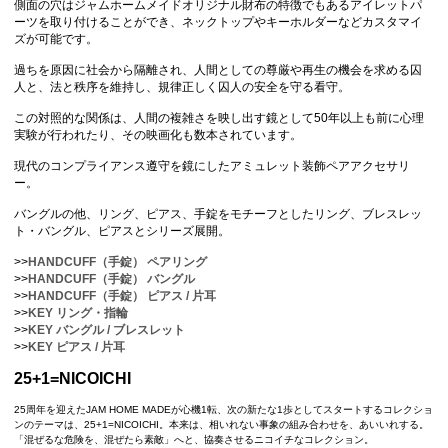
側面の穴はジャムホームメイドオリジナル財布の特徴でもあるアイレットパ
ーツを取り付けることができ、ネックトップやキーホルダーなどカスタマイ
ズが可能です。
過ちを原因に社会から隔離され、人間としての尊厳や再生の機会を求める囚
人と、法と秩序を維持し、規律正しく囚人の安全を守る看守。
この対照的な関係は、人間の複雑さを映し出す鏡として50年以上も前に心理
実験が行われたり、その映画化も数本されています。
現代のコンプライアンス遵守を鏡にしたアミュレット装飾ペアアクセサリ
ー。
バングルの他、リング、ピアス、手錠をモチーフとしたリング、ブレスレッ
ト・バングル、ピアスとシリーズ展開。
>>
HANDCUFF（手錠） ペアリング
>>
HANDCUFF（手錠） バングル
>>
HANDCUFF（手錠） ピアス / 片耳
>>
KEY リング・指輪
>>
KEY バングル / ブレスレット
>>
KEY ピアス / 片耳
25+1=NICOICHI
25周年を迎えたJAM HOME MADEが心機1転、次の新たな1歩としてスタートするコレクショ
ンのテーマは、25+1=NICOICHI。本来は、相いれない事象の組み合わせを、あいいれする。
「混ぜるな危険を、混ぜたら素敵」へと、協奏させるニコイチなコレクション。