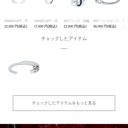
HANDCUFF（手錠） リング
HANDCUFF（手錠） ピアス / 片耳
KEY リング・指輪
KEY バングル / ブレスレット
KE
22,000
17,600
22,000
66,000
17,
チェックしたアイテム
チェックしたアイテムをもっと見る