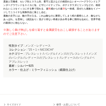
貴族と労働者、セレブ街とスラム街、看守と囚人などの相容れないオーバーグラウンドとア
ンダーグラウンドをスイカに塩、ピザにパイナップル、ポテトサラダにリンゴなどの、相容
れないニコをイッコにする事で現れる、違
和
感からの違
洋
な一体感、混ぜたら素敵をイメー
ジしてニコイチな装飾作品に落とし込む。
素敵の文字には、敵の字が入る。これは敵なのに勝算してしまう程の素晴らしさ、敵ながら
あっぱれ。を意味し（諸説あり）混ざり得ない両者が歩み寄る事に期待を込めた、世界平穏
の願掛けに他ならない。
※激しく曲げ伸ばしを繰り返すと金属疲労をおこし破損することがあります
のでご注意下さい。
性別タイプ :
メンズ
・
レディース
コレクション :
"25 + 1 = NICOICHI"
カテゴリー :
ブレスレット
/
バングル
/
メンズのブレスレット
/
メンズ
のバングル
/
レディースのブレスレット
/
レディースのバングル
/
ペ
アブレスレット
素材：シルバー925
カラー・仕上げ：ミラーフィニッシュ（鏡面仕上げ）
サイズガイド
修理・お直しについて