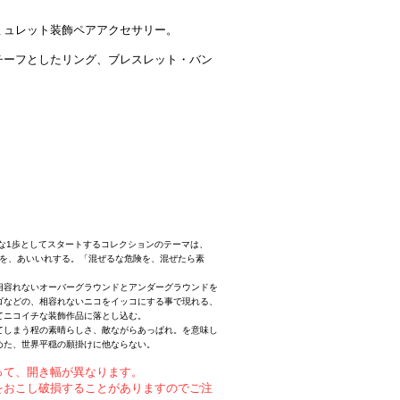
。
ミュレット装飾ペアアクセサリー。
チーフとしたリング、ブレスレット・バン
の新たな1歩としてスタートするコレクションのテーマは、
合わせを、あいいれする。「混ぜるな危険を、混ぜたら素
相容れないオーバーグラウンドとアンダーグラウンドを
ゴなどの、相容れないニコをイッコにする事で現れる、
てニコイチな装飾作品に落とし込む。
てしまう程の素晴らしさ、敵ながらあっぱれ。を意味し
めた、世界平穏の願掛けに他ならない。
って、開き幅が異なります。
をおこし破損することがありますのでご注