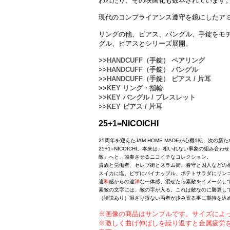
われたり、その映画化も数本されています
現代のコンプライアンス遵守を鏡にしたア
リングの他、ピアス、バングル、手錠をモ
グル、ピアスとシリーズ展開。
>>
HANDCUFF（手錠） ペアリング
>>
HANDCUFF（手錠） バングル
>>
HANDCUFF（手錠） ピアス / 片耳
>>
KEY リング・指輪
>>
KEY バングル / ブレスレット
>>
KEY ピアス / 片耳
25+1=NICOICHI
25周年を迎えたJAM HOME MADEが心機1転、次
25+1=NICOICHI。本来は、相いれない事象の組み
敵」へと、協奏させるニコイチなコレクション。
貴族と労働者、セレブ街とスラム街、看守と囚人などの
スイカに塩、ピザにパイナップル、ポテトサラダにリン
違
和
感からの違
洋
な一体感、混ぜたら素敵をイメージし
素敵の文字には、敵の字が入る。これは敵なのに勝算し
（諸説あり）混ざり得ない両者が歩み寄る事に期待を込
※画像の商品はサンプルです。サイズによ
※激しく曲げ伸ばしを繰り返すと金属疲労