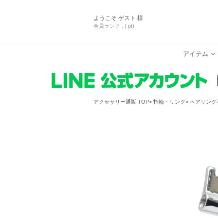
ようこそ
ゲスト 様
会員ランク :
( pt)
アイテム
アクセサリー通販 TOP
指輪・リング
ペアリング