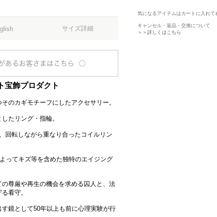
気になるアイテムはカートに入れて
キャンセル・返品・交換について
サイズ詳細
glish
＞＞詳しくはこちら
ト宝飾プロダクト
つそのカギモチーフにしたアクセサリー。
としたリング・指輪。
で、回転しながら重なり合ったコイルリン
によってキズ等を含めた独特のエイジング
ての尊厳や再生の機会を求める囚人と、法
守る看守。
す鏡として50年以上も前に心理実験が行