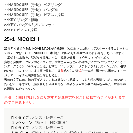
>>
HANDCUFF（手錠） ペアリング
>>
HANDCUFF（手錠） バングル
>>
HANDCUFF（手錠） ピアス / 片耳
>>
KEY リング・指輪
>>
KEY バングル / ブレスレット
>>
KEY ピアス / 片耳
25+1=NICOICHI
25周年を迎えたJAM HOME MADEが心機1転、次の新たな1歩としてスタートするコレクショ
ンのテーマは、25+1=NICOICHI。本来は、相いれない事象の組み合わせを、あいいれする。
「混ぜるな危険を、混ぜたら素敵」へと、協奏させるニコイチなコレクション。
貴族と労働者、セレブ街とスラム街、看守と囚人などの相容れないオーバーグラウンドとア
ンダーグラウンドをスイカに塩、ピザにパイナップル、ポテトサラダにリンゴなどの、相容
れないニコをイッコにする事で現れる、違
和
感からの違
洋
な一体感、混ぜたら素敵をイメー
ジしてニコイチな装飾作品に落とし込む。
素敵の文字には、敵の字が入る。これは敵なのに勝算してしまう程の素晴らしさ、敵ながら
あっぱれ。を意味し（諸説あり）混ざり得ない両者が歩み寄る事に期待を込めた、世界平穏
の願掛けに他ならない。
※激しく曲げ伸ばしを繰り返すと金属疲労をおこし破損することがあります
のでご注意下さい。
性別タイプ :
メンズ
・
レディース
コレクション :
"25 + 1 = NICOICHI"
性別タイプ :
メンズ
・
レディース
カテゴリー :
指輪・リング
/
メンズの指輪・リング
/
レディースの指