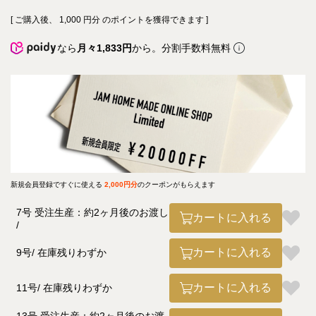
[ ご購入後、
1,000
円分 のポイントを獲得できます ]
なら
月々1,833円
から。分割手数料無料
新規会員登録ですぐに使える
2,000円分
のクーポンがもらえます
7号 受注生産：約2ヶ月後のお渡し
カートに入れる
カートに入れる
9号
在庫残りわずか
カートに入れる
11号
在庫残りわずか