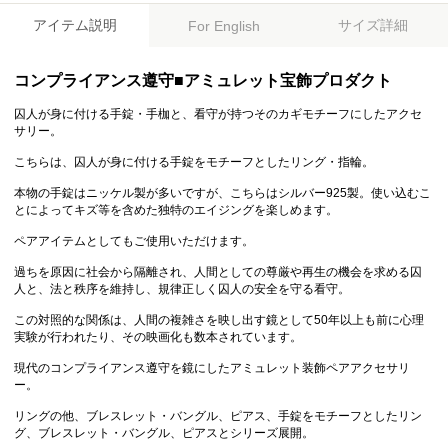
アイテム説明
サイズ詳細
For English
コンプライアンス遵守■アミュレット宝飾プロダクト
囚人が身に付ける手錠・手枷と、看守が持つそのカギモチーフにしたアクセ
サリー。
こちらは、囚人が身に付ける手錠をモチーフとしたリング・指輪。
本物の手錠はニッケル製が多いですが、こちらはシルバー925製。使い込むこ
とによってキズ等を含めた独特のエイジングを楽しめます。
ペアアイテムとしてもご使用いただけます。
過ちを原因に社会から隔離され、人間としての尊厳や再生の機会を求める囚
人と、法と秩序を維持し、規律正しく囚人の安全を守る看守。
この対照的な関係は、人間の複雑さを映し出す鏡として50年以上も前に心理
実験が行われたり、その映画化も数本されています。
現代のコンプライアンス遵守を鏡にしたアミュレット装飾ペアアクセサリ
ー。
リングの他、ブレスレット・バングル、ピアス、手錠をモチーフとしたリン
グ、ブレスレット・バングル、ピアスとシリーズ展開。