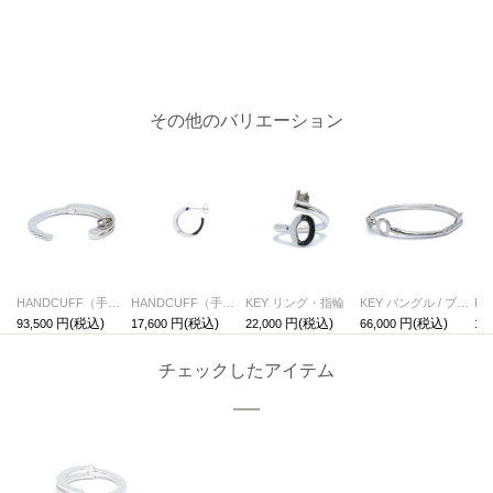
その他のバリエーション
HANDCUFF（手錠） バングル
HANDCUFF（手錠） ピアス / 片耳
KEY リング・指輪
KEY バングル / ブレスレット
KE
93,500
17,600
22,000
66,000
17,
チェックしたアイテム