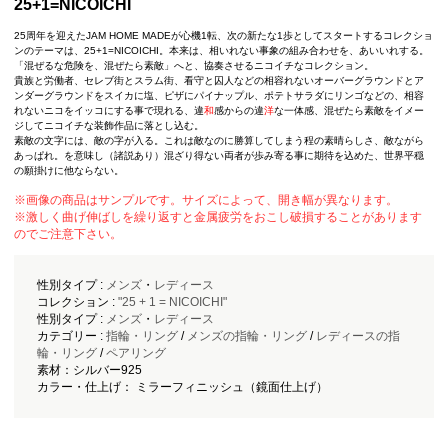
25+1=NICOICHI
25周年を迎えたJAM HOME MADEが心機1転、次の新たな1歩としてスタートするコレクショ
ンのテーマは、25+1=NICOICHI。本来は、相いれない事象の組み合わせを、あいいれする。
「混ぜるな危険を、混ぜたら素敵」へと、協奏させるニコイチなコレクション。
貴族と労働者、セレブ街とスラム街、看守と囚人などの相容れないオーバーグラウンドとア
ンダーグラウンドをスイカに塩、ピザにパイナップル、ポテトサラダにリンゴなどの、相容
れないニコをイッコにする事で現れる、違
和
感からの違
洋
な一体感、混ぜたら素敵をイメー
ジしてニコイチな装飾作品に落とし込む。
素敵の文字には、敵の字が入る。これは敵なのに勝算してしまう程の素晴らしさ、敵ながら
あっぱれ。を意味し（諸説あり）混ざり得ない両者が歩み寄る事に期待を込めた、世界平穏
の願掛けに他ならない。
※画像の商品はサンプルです。サイズによって、開き幅が異なります。
※激しく曲げ伸ばしを繰り返すと金属疲労をおこし破損することがあります
のでご注意下さい。
性別タイプ :
メンズ
・
レディース
コレクション :
"25 + 1 = NICOICHI"
性別タイプ :
メンズ
・
レディース
カテゴリー :
指輪・リング
/
メンズの指輪・リング
/
レディースの指
輪・リング
/
ペアリング
素材：シルバー925
カラー・仕上げ： ミラーフィニッシュ（鏡面仕上げ）