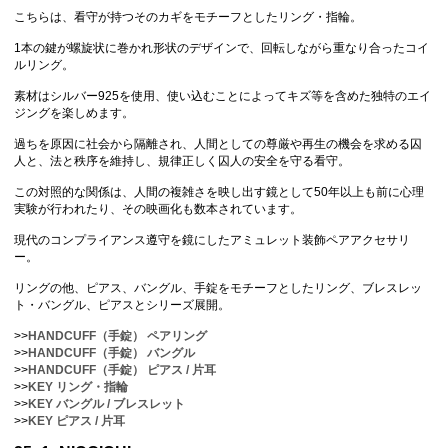
こちらは、看守が持つそのカギをモチーフとしたリング・指輪。
1本の鍵が螺旋状に巻かれ形状のデザインで、回転しながら重なり合ったコイ
ルリング。
素材はシルバー925を使用、使い込むことによってキズ等を含めた独特のエイ
ジングを楽しめます。
過ちを原因に社会から隔離され、人間としての尊厳や再生の機会を求める囚
人と、法と秩序を維持し、規律正しく囚人の安全を守る看守。
この対照的な関係は、人間の複雑さを映し出す鏡として50年以上も前に心理
実験が行われたり、その映画化も数本されています。
現代のコンプライアンス遵守を鏡にしたアミュレット装飾ペアアクセサリ
ー。
リングの他、ピアス、バングル、手錠をモチーフとしたリング、ブレスレッ
ト・バングル、ピアスとシリーズ展開。
>>
HANDCUFF（手錠） ペアリング
>>
HANDCUFF（手錠） バングル
>>
HANDCUFF（手錠） ピアス / 片耳
>>
KEY リング・指輪
>>
KEY バングル / ブレスレット
>>
KEY ピアス / 片耳