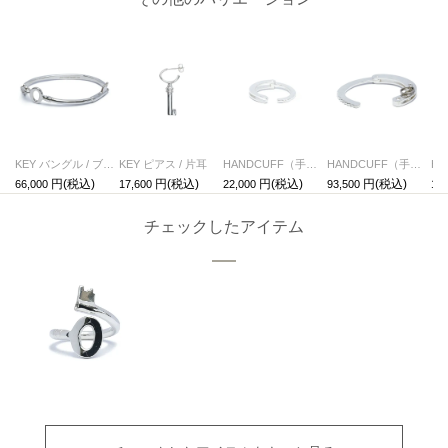
KEY バングル / ブレスレット
KEY ピアス / 片耳
HANDCUFF（手錠） リング
HANDCUFF（手錠） バングル
66,000
17,600
22,000
93,500
17,
チェックしたアイテム