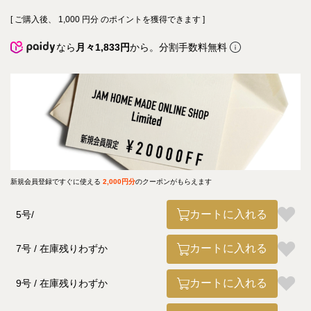
[ ご購入後、
1,000
円分 のポイントを獲得できます ]
なら
月々1,833円
から。分割手数料無料
新規会員登録ですぐに使える
2,000円分
のクーポンがもらえます
カートに入れる
5号
カートに入れる
7号
在庫残りわずか
カートに入れる
9号
在庫残りわずか