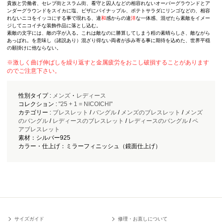
貴族と労働者、セレブ街とスラム街、看守と囚人などの相容れないオーバーグラウンドとア
ンダーグラウンドをスイカに塩、ピザにパイナップル、ポテトサラダにリンゴなどの、相容
れないニコをイッコにする事で現れる、違
和
感からの違
洋
な一体感、混ぜたら素敵をイメー
ジしてニコイチな装飾作品に落とし込む。
素敵の文字には、敵の字が入る。これは敵なのに勝算してしまう程の素晴らしさ、敵ながら
あっぱれ。を意味し（諸説あり）混ざり得ない両者が歩み寄る事に期待を込めた、世界平穏
の願掛けに他ならない。
※激しく曲げ伸ばしを繰り返すと金属疲労をおこし破損することがあります
のでご注意下さい。
性別タイプ :
メンズ
・
レディース
コレクション :
"25 + 1 = NICOICHI"
カテゴリー :
ブレスレット
/
バングル
/
メンズのブレスレット
/
メンズ
のバングル
/
レディースのブレスレット
/
レディースのバングル
/
ペ
アブレスレット
素材：シルバー925
カラー・仕上げ：ミラーフィニッシュ（鏡面仕上げ）
サイズガイド
修理・お直しについて