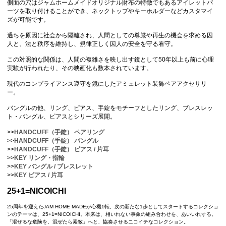
側面の穴はジャムホームメイドオリジナル財布の特徴でもあるアイレットパ
ーツを取り付けることができ、ネックトップやキーホルダーなどカスタマイ
ズが可能です。
過ちを原因に社会から隔離され、人間としての尊厳や再生の機会を求める囚
人と、法と秩序を維持し、規律正しく囚人の安全を守る看守。
この対照的な関係は、人間の複雑さを映し出す鏡として50年以上も前に心理
実験が行われたり、その映画化も数本されています。
現代のコンプライアンス遵守を鏡にしたアミュレット装飾ペアアクセサリ
ー。
バングルの他、リング、ピアス、手錠をモチーフとしたリング、ブレスレッ
ト・バングル、ピアスとシリーズ展開。
>>
HANDCUFF（手錠） ペアリング
>>
HANDCUFF（手錠） バングル
>>
HANDCUFF（手錠） ピアス / 片耳
>>
KEY リング・指輪
>>
KEY バングル / ブレスレット
>>
KEY ピアス / 片耳
25+1=NICOICHI
25周年を迎えたJAM HOME MADEが心機1転、次の新たな1歩としてスタートするコレクショ
ンのテーマは、25+1=NICOICHI。本来は、相いれない事象の組み合わせを、あいいれする。
「混ぜるな危険を、混ぜたら素敵」へと、協奏させるニコイチなコレクション。