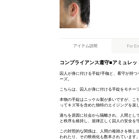
アイテム説明
For En
コンプライアンス遵守■アミュレッ
囚人が身に付ける手錠/手枷と、看守が持つ
ーズ。
こちらは、囚人が身に付ける手錠をモチー
本物の手錠はニッケル製が多いですが、こち
ってキズ等を含めた独特のエイジングを楽
過ちを原因に社会から隔離され、人間とし
と秩序を維持し、規律正しく囚人の安全を
この対照的な関係は、人間の複雑さを映し出
われたり、その映画化も数本されています