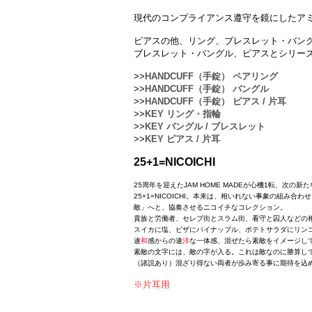
現代のコンプライアンス遵守を鏡にしたア
ピアスの他、リング、ブレスレット・バン
ブレスレット・バングル、ピアスとシリー
>>
HANDCUFF（手錠） ペアリング
>>
HANDCUFF（手錠） バングル
>>
HANDCUFF（手錠） ピアス / 片耳
>>
KEY リング・指輪
>>
KEY バングル / ブレスレット
>>
KEY ピアス / 片耳
25+1=NICOICHI
25周年を迎えたJAM HOME MADEが心機1転、次
25+1=NICOICHI。本来は、相いれない事象の組み
敵」へと、協奏させるニコイチなコレクション。
貴族と労働者、セレブ街とスラム街、看守と囚人などの
スイカに塩、ピザにパイナップル、ポテトサラダにリン
違
和
感からの違
洋
な一体感、混ぜたら素敵をイメージし
素敵の文字には、敵の字が入る。これは敵なのに勝算し
（諸説あり）混ざり得ない両者が歩み寄る事に期待を込
※片耳用