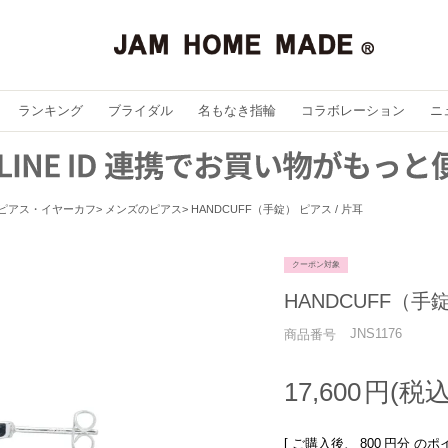
ランキング
ブライダル
名もなき指輪
コラボレーション
ニ
ピアス・イヤーカフ
メンズのピアス
HANDCUFF（手錠） ピアス / 片耳
クーポン対象
HANDCUFF（手錠
JNS1176
商品番号
17,600
[ ご購入後、
800
円分 のポ