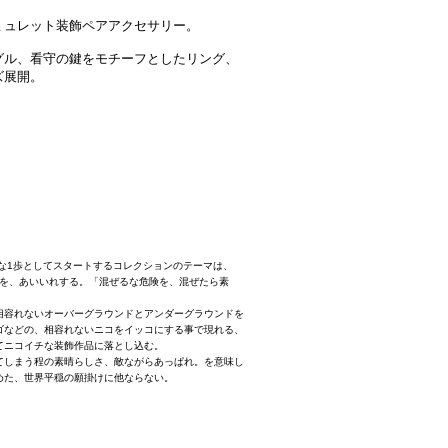
ミュレット装飾ペアアクセサリー。
グル、看守の鍵をモチーフとしたリング、
ズ展開。
の新たな1歩としてスタートするコレクションのテーマは、
合わせを、あいいれする。「混ぜるな危険を、混ぜたら素
相容れないオーバーグラウンドとアンダーグラウンドを
ゴなどの、相容れないニコをイッコにする事で現れる、
てニコイチな装飾作品に落とし込む。
てしまう程の素晴らしさ、敵ながらあっぱれ。を意味し
めた、世界平穏の願掛けに他ならない。