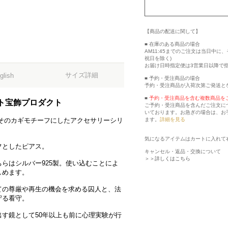
【商品の配送に関して】
■ 在庫のある商品の場合
AM11:45までのご注文は当日中
祝日を除く)
お届け日時指定便は3営業日以降で
サイズ詳細
glish
■ 予約・受注商品の場合
予約・受注商品が入荷次第ご発送と
■
予約・受注商品を含む複数商品を
ト宝飾プロダクト
ご予約・受注商品を含んだご注文に
いております。お急ぎの場合は、お
ます。
詳細を見る
そのカギモチーフにしたアクセサリーシリ
気になるアイテムはカートに入れて
フとしたピアス。
キャンセル・返品・交換について
＞＞詳しくはこちら
らはシルバー925製。使い込むことによ
しめます。
ての尊厳や再生の機会を求める囚人と、法
守る看守。
す鏡として50年以上も前に心理実験が行
。