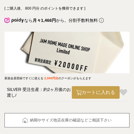
[ ご購入後、
800
円分 のポイントを獲得できます ]
なら
月々1,466円
から。分割手数料無料
新規会員登録ですぐに使える
2,000円分
のクーポンがもらえます
SILVER 受注生産：約2ヶ月後のお
カートに入れる
渡し
納期やサイズ他店在庫の確認などご相談下さい