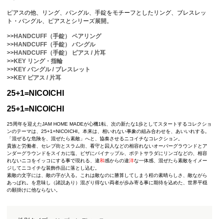
ピアスの他、リング、バングル、手錠をモチーフとしたリング、ブレスレッ
ト・バングル、ピアスとシリーズ展開。
>>
HANDCUFF（手錠） ペアリング
>>
HANDCUFF（手錠） バングル
>>
HANDCUFF（手錠） ピアス / 片耳
>>
KEY リング・指輪
>>
KEY バングル / ブレスレット
>>
KEY ピアス / 片耳
25+1=NICOICHI
25+1=NICOICHI
25周年を迎えたJAM HOME MADEが心機1転、次の新たな1歩としてスタートするコレクショ
ンのテーマは、25+1=NICOICHI。本来は、相いれない事象の組み合わせを、あいいれする。
「混ぜるな危険を、混ぜたら素敵」へと、協奏させるニコイチなコレクション。
貴族と労働者、セレブ街とスラム街、看守と囚人などの相容れないオーバーグラウンドとア
ンダーグラウンドをスイカに塩、ピザにパイナップル、ポテトサラダにリンゴなどの、相容
れないニコをイッコにする事で現れる、違
和
感からの違
洋
な一体感、混ぜたら素敵をイメー
ジしてニコイチな装飾作品に落とし込む。
素敵の文字には、敵の字が入る。これは敵なのに勝算してしまう程の素晴らしさ、敵ながら
あっぱれ。を意味し（諸説あり）混ざり得ない両者が歩み寄る事に期待を込めた、世界平穏
の願掛けに他ならない。