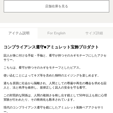
店舗在庫を見る
アイテム説明
サイズ詳細
For English
コンプライアンス遵守■アミュレット宝飾プロダクト
囚人が身に付ける手錠・手枷と、看守が持つそのカギモチーフにしたアクセ
サリー。
こちらは、看守が持つそのカギをモチーフとしたピアス。
使い込むことによってキズ等を含めた独特のエイジングを楽しめます。
過ちを原因に社会から隔離され、人間としての尊厳や再生の機会を求める囚
人と、法と秩序を維持し、規律正しく囚人の安全を守る看守。
この対照的な関係は、人間の複雑さを映し出す鏡として50年以上も前に心理
実験が行われたり、その映画化も数本されています。
現代のコンプライアンス遵守を鏡にしたアミュレット装飾ペアアクセサリ
ー。