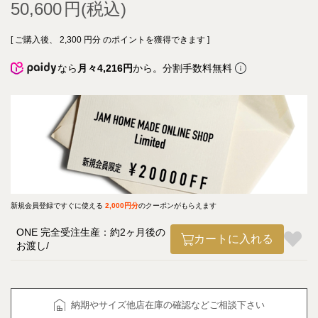
50,600
[ ご購入後、
2,300
円分 のポイントを獲得できます ]
なら
月々4,216円
から。分割手数料無料
新規会員登録ですぐに使える
2,000円分
のクーポンがもらえます
ONE 完全受注生産：約2ヶ月後の
カートに入れる
お渡し
納期やサイズ他店在庫の確認などご相談下さい