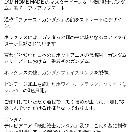
JAM HOME MADE のマスターピースを『機動戦士ガンダ
ム』モチーフへアップデート。
通称「ファーストガンダム」の顔をストレートにデザイ
ン。
ネックレスには、ガンダムの顔の中に核となるコアファイ
ターが収納されています。
言わずと知れた日本のロボットアニメの代名詞「ガンダム
シリーズ」における一番最初のガンダム。
ネックレスの他、
ガンダムフェイスリング
を製作。
ビンテージ加工を施した
ホワイト
、
ブラック、ソリッドな
シルバー
の3色展開。
ご使用していただく過程で、黒く陰影が生まれ、"燻し"を
楽しんでいただける仕様となっております。
ガンダム
テレビアニメ『機動戦士ガンダム』及び、これを基に制作
された劇場用アニメ3部作に登場する機動兵器。