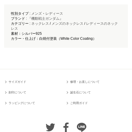
性別タイプ :
メンズ
・
レディース
ブランド :
『機動戦士ガンダム』
カテゴリー :
ネックレス
/
メンズのネックレス
/
レディースのネック
レス
素材：シルバー925
カラー・仕上げ：白焼付塗装（White Color Coating）
サイズガイド
修理・お直しについて
刻印について
誕生石について
ラッピングについて
ご利用ガイド